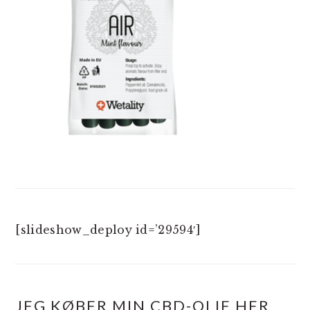
[slideshow_deploy id=’29594′]
JEG KØBER MIN CBD-OLIE HER