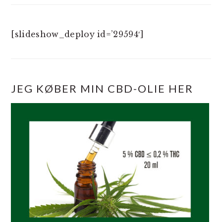
[slideshow_deploy id=’29594′]
JEG KØBER MIN CBD-OLIE HER