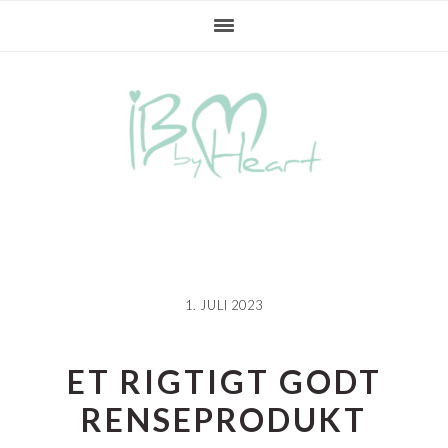
Gå
Skip
Gå
direkte
til
direkte
til
indhold
til
primær
primær
navigation
sidebar
1. JULI 2023
ET RIGTIGT GODT
RENSEPRODUKT