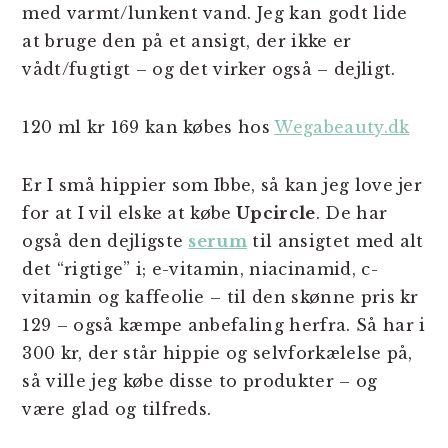
med varmt/lunkent vand. Jeg kan godt lide
at bruge den på et ansigt, der ikke er
vådt/fugtigt – og det virker også – dejligt.
120 ml kr 169 kan købes hos
Wegabeauty.dk
Er I små hippier som Ibbe, så kan jeg love jer
for at I vil elske at købe
Upcircle
. De har
også den dejligste
serum
til ansigtet med alt
det “rigtige” i; e-vitamin, niacinamid, c-
vitamin og kaffeolie – til den skønne pris kr
129 – også kæmpe anbefaling herfra. Så har i
300 kr, der står hippie og selvforkælelse på,
så ville jeg købe disse to produkter – og
være glad og tilfreds.