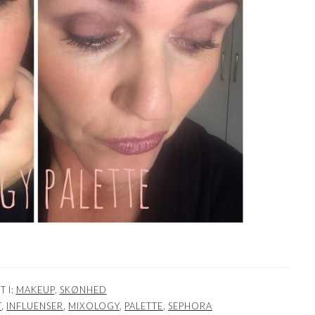
T I:
MAKEUP
,
SKØNHED
T
,
INFLUENSER
,
MIXOLOGY
,
PALETTE
,
SEPHORA