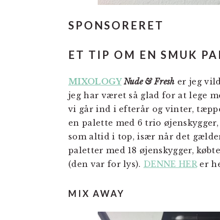
SPONSORERET
ET TIP OM EN SMUK P
MIXOLOGY
Nude & Fresh
er jeg vil
jeg har været så glad for at lege 
vi går ind i efterår og vinter, tæp
en palette med 6 trio øjenskygger,
som altid i top, især når det gæld
paletter med 18 øjenskygger, købte
(den var for lys).
DENNE HER
er he
MIX AWAY