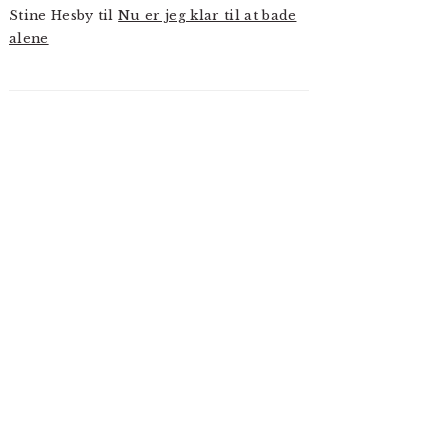
Stine Hesby
til
Nu er jeg klar til at bade
alene