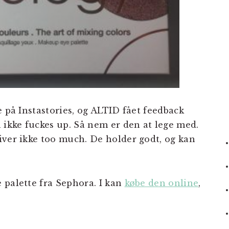
e på Instastories, og ALTID fået feedback
 ikke fuckes up. Så nem er den at lege med.
iver ikke too much. De holder godt, og kan
 palette fra Sephora. I kan
købe den online
,