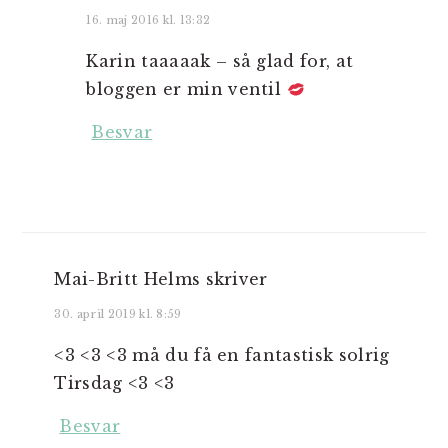
16. maj 2016 kl. 13:32
Karin taaaaak – så glad for, at
bloggen er min ventil
Besvar
Mai-Britt Helms
skriver
30. april 2019 kl. 8:59
<3 <3 <3 må du få en fantastisk solrig
Tirsdag <3 <3
Besvar