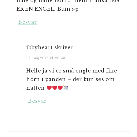
hale og mine horn… mennn altså JEG
ER EN ENGEL. Bum :-p
Besvar
ibbyheart
skriver
15. maj 2016 kl. 20:43
Helle ja vi er små engle med fine
horn i panden – der kun ses om
natten
Besvar