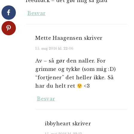
feedback – det gør mig så glad
Besvar
Mette Haagensen
skriver
15. maj 2016 kl. 22:06
Av – så gør den naller. For
grimme og tykke (som mig :D)
“fortjener” det heller ikke. Så
har du helt ret
<3
Besvar
ibbyheart
skriver