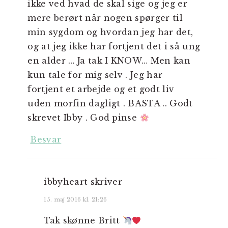
ikke ved hvad de skal sige og jeg er
mere berørt når nogen spørger til
min sygdom og hvordan jeg har det,
og at jeg ikke har fortjent det i så ung
en alder … Ja tak I KNOW… Men kan
kun tale for mig selv . Jeg har
fortjent et arbejde og et godt liv
uden morfin dagligt . BASTA .. Godt
skrevet Ibby . God pinse
Besvar
ibbyheart
skriver
15. maj 2016 kl. 21:26
Tak skønne Britt