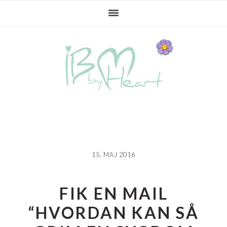
Gå
Skip
Gå
direkte
til
direkte
til
indhold
til
primær
primær
navigation
sidebar
15. MAJ 2016
FIK EN MAIL
“HVORDAN KAN SÅ