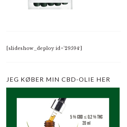
[slideshow_deploy id=’29594′]
JEG KØBER MIN CBD-OLIE HER