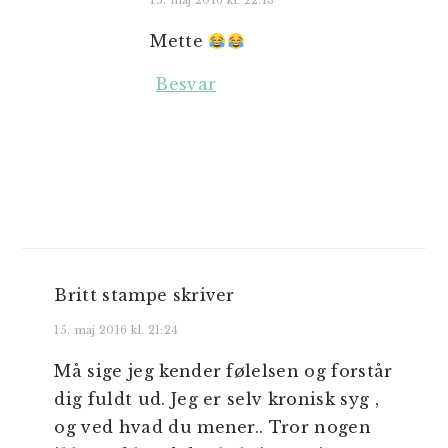
15. maj 2016 kl. 22:13
Mette
Besvar
Britt stampe
skriver
15. maj 2016 kl. 21:24
Må sige jeg kender følelsen og forstår
dig fuldt ud. Jeg er selv kronisk syg ,
og ved hvad du mener.. Tror nogen