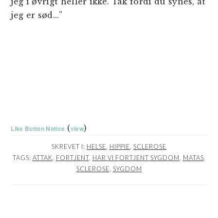
jeg i øvrigt heller ikke. Tak fordi du synes, at
jeg er sød…”
(
)
Like Button Notice
view
SKREVET I:
HELSE
,
HIPPIE
,
SCLEROSE
TAGS:
ATTAK
,
FORTJENT
,
HAR VI FORTJENT SYGDOM
,
MATAS
,
SCLEROSE
,
SYGDOM
LÆSERINTERAKTIONER