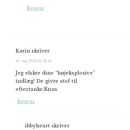
Besvar
Karin
skriver
16. maj 2016 kl. 12:46
Jeg elsker dine “højeksplosive”
indlæg! De giver stof til
eftertanke.Knus
Besvar
ibbyheart
skriver