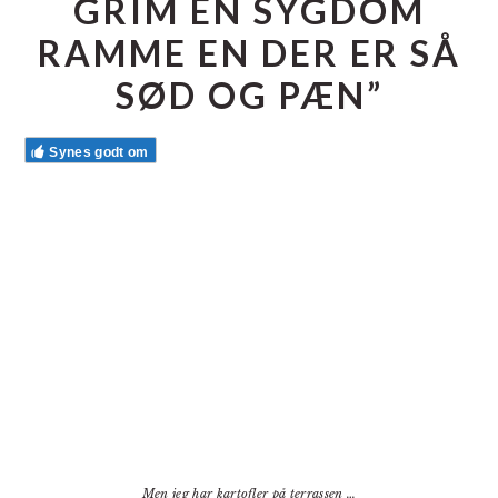
GRIM EN SYGDOM
RAMME EN DER ER SÅ
SØD OG PÆN”
Synes godt om
Men jeg har kartofler på terrassen …