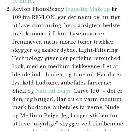
to mere
…
Revlon PhotoReady
Insta-fix Makeup
kr
109 fra REVLON, gør det nemt og hurtigt
at lave contouring, hvor ansigtets bedste
træk kommer i fokus. Lyse nuancer
fremhæver, mens mørke toner trækker
skygger og skaber dybde. Light-Filtering
Technology giver det perfekte retouched
look, med en medium dækkeevne. Let at
blende ind i huden, og tone ud. Har du en
lys, kold hudtone, anbefales farverne:
Shell og
Natural Beige
(farve 150 – det er
den, jeg bruger). Har du en varm medium,
mørk hudtone, anbefales farverne: Nude
og Medium Beige. Jeg bruger sticken for
at lave “usynlige” skygger ved kindbenene