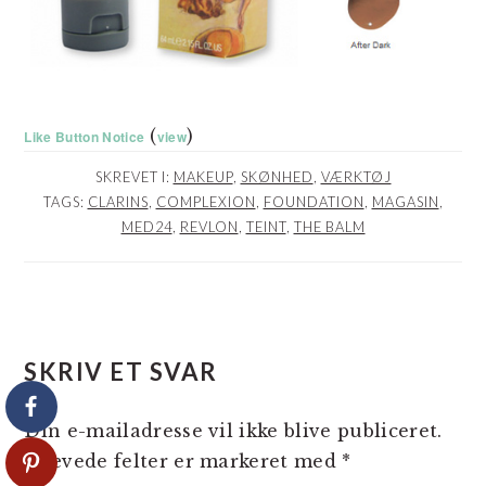
(
)
Like Button Notice
view
SKREVET I:
MAKEUP
,
SKØNHED
,
VÆRKTØJ
TAGS:
CLARINS
,
COMPLEXION
,
FOUNDATION
,
MAGASIN
,
MED24
,
REVLON
,
TEINT
,
THE BALM
LÆSERINTERAKTIONER
SKRIV ET SVAR
Din e-mailadresse vil ikke blive publiceret.
Krævede felter er markeret med
*