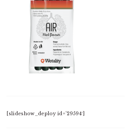
[slideshow_deploy id=’29594′]