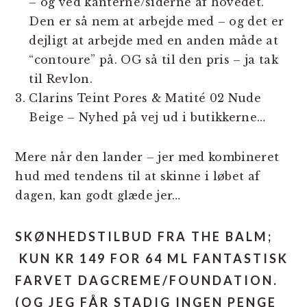
– og ved kanterne/siderne af hovedet.
Den er så nem at arbejde med – og det er
dejligt at arbejde med en anden måde at
“contoure” på. OG så til den pris – ja tak
til Revlon.
Clarins Teint Pores & Matité 02 Nude
Beige – Nyhed på vej ud i butikkerne…
Mere når den lander – jer med kombineret
hud med tendens til at skinne i løbet af
dagen, kan godt glæde jer…
SKØNHEDSTILBUD FRA THE BALM;
KUN KR 149 FOR 64 ML FANTASTISK
FARVET DAGCREME/FOUNDATION.
(OG JEG FÅR STADIG INGEN PENGE