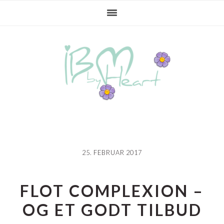
Gå
Skip
Gå
direkte
til
direkte
til
indhold
til
primær
primær
navigation
sidebar
25. FEBRUAR 2017
FLOT COMPLEXION –
OG ET GODT TILBUD