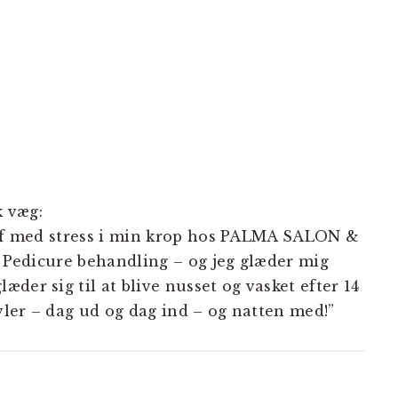
 væg:
g af med stress i min krop hos PALMA SALON &
x Pedicure behandling – og jeg glæder mig
der sig til at blive nusset og vasket efter 14
øvler – dag ud og dag ind – og natten med!”