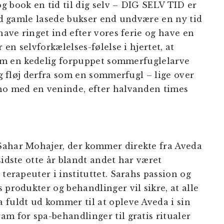
g book en tid til dig selv – DIG SELV TID er
med gamle lasede bukser end undvære en ny tid
have ringet ind efter vores ferie og have en
 en selvforkælelses-følelse i hjertet, at
 som en kedelig forpuppet sommerfuglelarve
og fløj derfra som en sommerfugl – lige over
ino med en veninde, efter halvanden times
Sahar Mohajer, der kommer direkte fra Aveda
sidste otte år blandt andet har været
 terapeuter i instituttet. Sarahs passion og
 produkter og behandlinger vil sikre, at alle
 fuldt ud kommer til at opleve Aveda i sin
m for spa-behandlinger til gratis ritualer