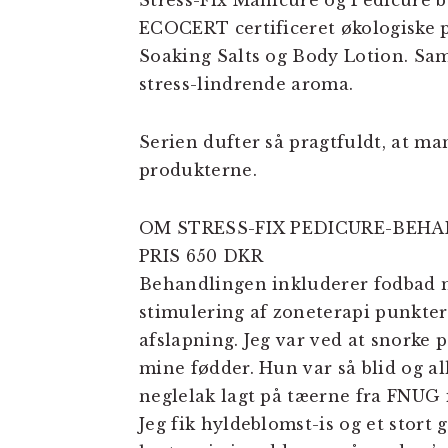
Stress-Fix Manicure og Pedicure 
ECOCERT certificeret økologiske 
Soaking Salts og Body Lotion. Sam
stress-lindrende aroma.
Serien dufter så pragtfuldt, at man 
produkterne.
OM STRESS-FIX PEDICURE-BEH
PRIS 650 DKR
Behandlingen inkluderer fodbad m
stimulering af zoneterapi punkter
afslapning. Jeg var ved at snorke
mine fødder. Hun var så blid og all
neglelak lagt på tæerne fra FNUG
Jeg fik hyldeblomst-is og et stort 