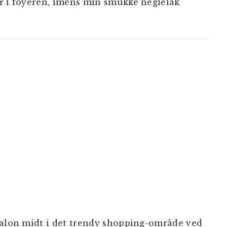
r i foyeren, imens min smukke neglelak
salon midt i det trendy shopping-område ved