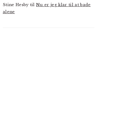
Stine Hesby
til
Nu er jeg klar til at bade
alene