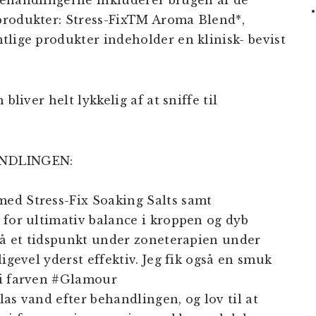
behandlingerne inkluderer brugen af de
produkter: Stress-FixTM Aroma Blend*,
tlige produkter indeholder en klinisk- bevist
bliver helt lykkelig af at sniffe til
ANDLINGEN:
ed Stress-Fix Soaking Salts samt
 for ultimativ balance i kroppen og dyb
 på et tidspunkt under zoneterapien under
igevel yderst effektiv. Jeg fik også en smuk
 i farven #Glamour
glas vand efter behandlingen, og lov til at