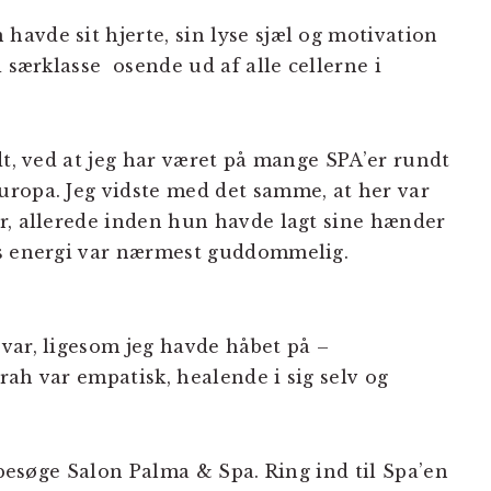
avde sit hjerte, sin lyse sjæl og motivation
i særklasse osende ud af alle cellerne i
dt, ved at jeg har været på mange SPA’er rundt
ropa. Jeg vidste med det samme, at her var
r, allerede inden hun havde lagt sine hænder
es energi var nærmest guddommelig.
var, ligesom jeg havde håbet på –
ah var empatisk, healende i sig selv og
t besøge Salon Palma & Spa. Ring ind til Spa’en