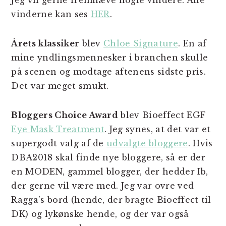
Jeg vil gerne fremhæve nogle vindere. Alle
vinderne kan ses
HER
.
Årets klassiker
blev
Chloe Signature
. En af
mine yndlingsmennesker i branchen skulle
på scenen og modtage aftenens sidste pris.
Det var meget smukt.
Bloggers Choice Award
blev Bioeffect EGF
Eye Mask Treatment
. Jeg synes, at det var et
supergodt valg af de
udvalgte bloggere
. Hvis
DBA2018 skal finde nye bloggere, så er der
en MODEN, gammel blogger, der hedder Ib,
der gerne vil være med. Jeg var ovre ved
Ragga’s bord (hende, der bragte Bioeffect til
DK) og lykønske hende, og der var også