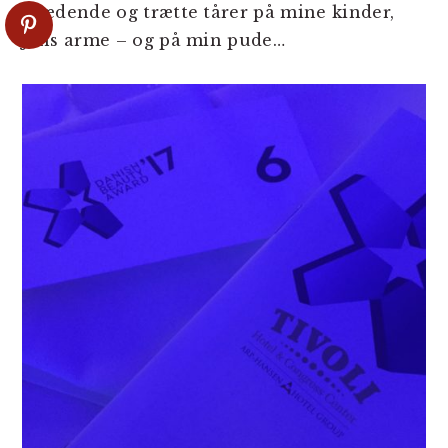
grædende og trætte tårer på mine kinder,
Jans arme – og på min pude…