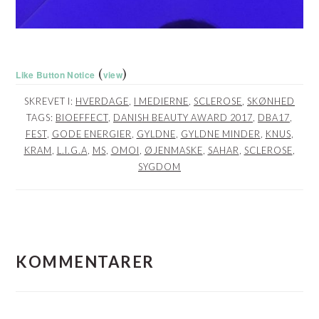
(
)
Like Button Notice
view
SKREVET I:
HVERDAGE
,
I MEDIERNE
,
SCLEROSE
,
SKØNHED
TAGS:
BIOEFFECT
,
DANISH BEAUTY AWARD 2017
,
DBA17
,
FEST
,
GODE ENERGIER
,
GYLDNE
,
GYLDNE MINDER
,
KNUS
,
KRAM
,
L.I.G.A
,
MS
,
OMOI
,
ØJENMASKE
,
SAHAR
,
SCLEROSE
,
SYGDOM
LÆSERINTERAKTIONER
KOMMENTARER