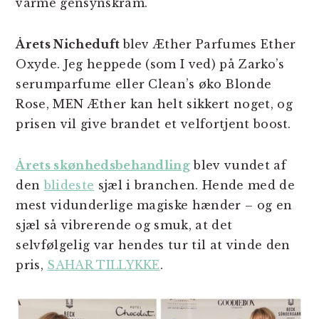
varme gensynskram.
Årets Nicheduft
blev Æther Parfumes Ether
Oxyde. Jeg heppede (som I ved) på Zarko’s
serumparfume eller Clean’s øko Blonde
Rose, MEN Æther kan helt sikkert noget, og
prisen vil give brandet et velfortjent boost.
Årets skønhedsbehandling
blev vundet af
den
blideste
sjæl i branchen. Hende med de
mest vidunderlige magiske hænder – og en
sjæl så vibrerende og smuk, at det
selvfølgelig var hendes tur til at vinde den
pris,
SAHAR TILLYKKE
.