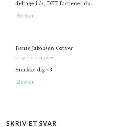
deltage i år, DET fortjener du.
Besvar
Bente Jakobsen
skriver
29. april 2017 kl. 22:29
Smukke dig <3
Besvar
SKRIV ET SVAR