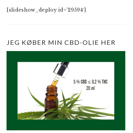
[slideshow_deploy id=’29594′]
JEG KØBER MIN CBD-OLIE HER