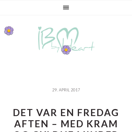
Gå
Skip
Gå
direkte
til
direkte
til
indhold
til
primær
primær
navigation
sidebar
29. APRIL 2017
DET VAR EN FREDAG
AFTEN – MED KRAM