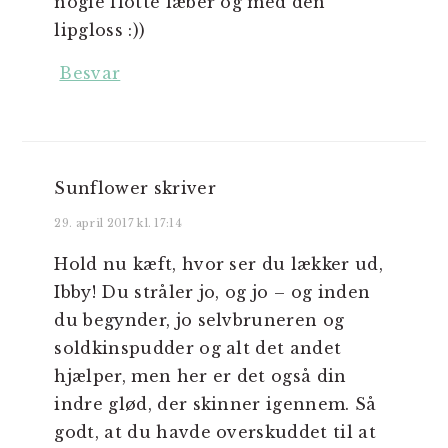
nogle flotte læber og med den
lipgloss :))
Besvar
Sunflower
skriver
29. april 2017 kl. 17:14
Hold nu kæft, hvor ser du lækker ud,
Ibby! Du stråler jo, og jo – og inden
du begynder, jo selvbruneren og
soldkinspudder og alt det andet
hjælper, men her er det også din
indre glød, der skinner igennem. Så
godt, at du havde overskuddet til at