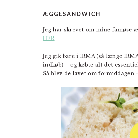
ÆGGESANDWICH
Jeg har skrevet om mine famøse æg
HER
Jeg gik bare i IRMA (så længe IRM
indkøb) – og købte alt det essenti
Så blev de lavet om formiddagen –