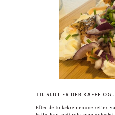
TIL SLUT ER DER KAFFE OG 
Efter de to lækre nemme retter, v
kaffe. Kan godt selv, men er beds