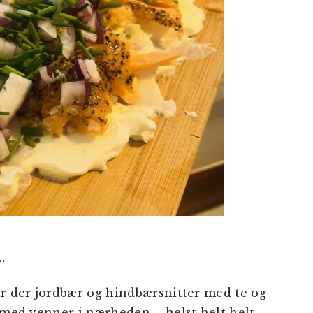
…
ar der jordbær og hindbærsnitter med te og
t med venner i nærheden – helst helt helt