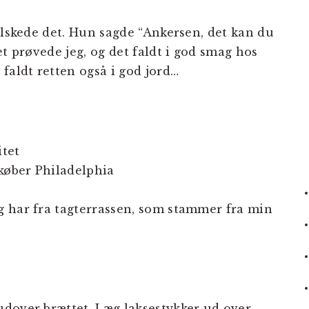
elskede det. Hun sagde “Ankersen, det kan du
et prøvede jeg, og det faldt i god smag hos
faldt retten også i god jord…
itet
køber Philadelphia
eg har fra tagterrassen, som stammer fra min
dover brættet. Læg laksestykker ud over