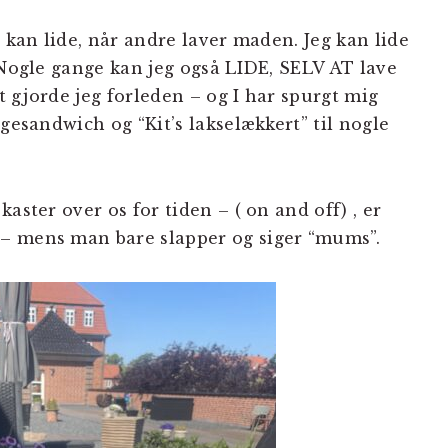
g kan lide, når andre laver maden. Jeg kan lide
 Nogle gange kan jeg også LIDE, SELV AT lave
et gjorde jeg forleden – og I har spurgt mig
ggesandwich og “Kit’s lakselækkert” til nogle
aster over os for tiden – ( on and off) , er
– mens man bare slapper og siger “mums”.