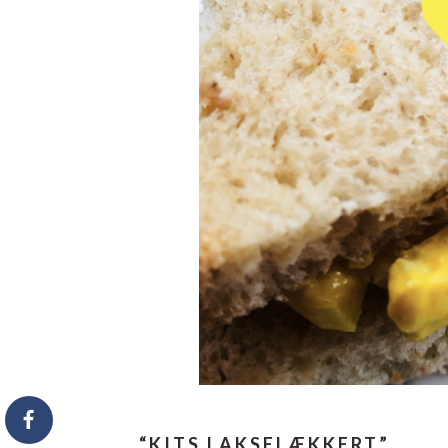
“KITS LAKSELÆKKERT”