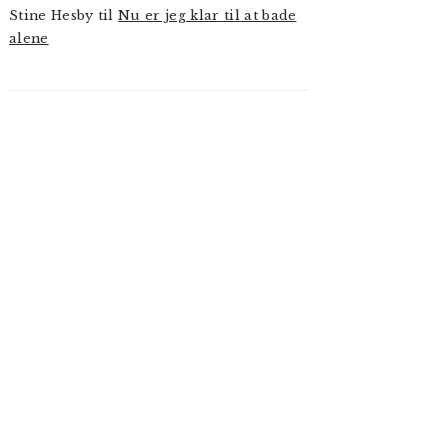
Stine Hesby
til
Nu er jeg klar til at bade
alene