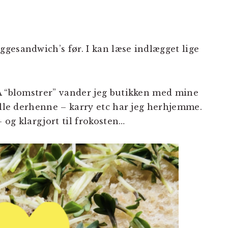
gesandwich’s før. I kan læse indlægget lige
A “blomstrer” vander jeg butikken med mine
elle derhenne – karry etc har jeg herhjemme.
 og klargjort til frokosten…