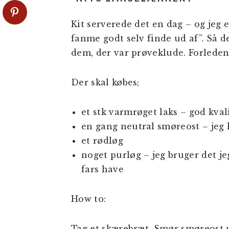
Kit serverede det en dag – og jeg 
fanme godt selv finde ud af”. Så d
dem, der var prøveklude. Forleden 
Der skal købes;
et stk varmrøget laks – god kval
en gang neutral smøreost – jeg 
et rødløg
noget purløg – jeg bruger det j
fars have
How to:
Tag et skærebræt. Smør smøreost u