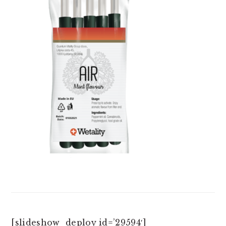
[slideshow_deploy id=’29594′]