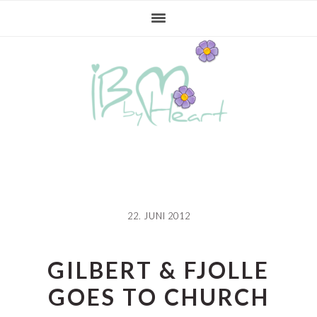
Gå
Skip
Gå
direkte
til
direkte
til
indhold
til
primær
primær
navigation
sidebar
22. JUNI 2012
GILBERT & FJOLLE
GOES TO CHURCH