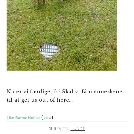
Nu er vi færdige, ik? Skal vi få menneskene
til at get us out of here…
(
)
Like Button Notice
view
SKREVET I:
HUNDE