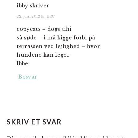
ibby
skriver
22. juni 2012 kl. 11:37
copycats – dogs tihi
så søde – i må kigge forbi på
terrassen ved lejlighed – hvor
hundene kan lege…
Ibbe
Besvar
SKRIV ET SVAR