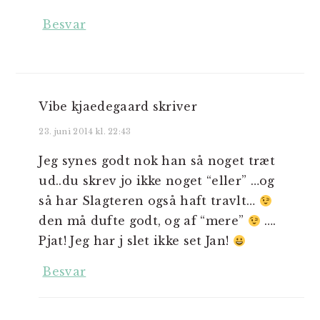
Besvar
Vibe kjaedegaard
skriver
23. juni 2014 kl. 22:43
Jeg synes godt nok han så noget træt
ud..du skrev jo ikke noget “eller” …og
så har Slagteren også haft travlt…
den må dufte godt, og af “mere”
….
Pjat! Jeg har j slet ikke set Jan!
Besvar