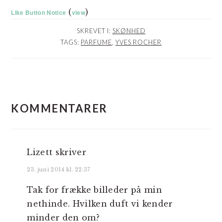
(
)
Like Button Notice
view
SKREVET I:
SKØNHED
TAGS:
PARFUME
,
YVES ROCHER
LÆSERINTERAKTIONER
KOMMENTARER
Lizett
skriver
23. juni 2014 kl. 22:37
Tak for frække billeder på min
nethinde. Hvilken duft vi kender
minder den om?