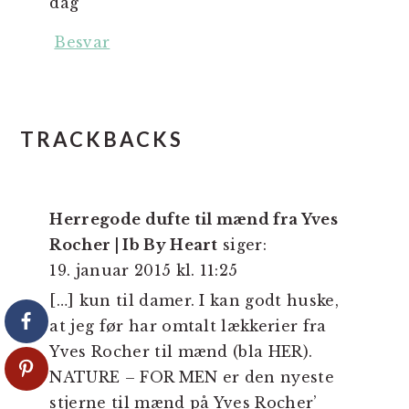
dag
Besvar
TRACKBACKS
Herregode dufte til mænd fra Yves
Rocher | Ib By Heart
siger:
19. januar 2015 kl. 11:25
[…] kun til damer. I kan godt huske,
at jeg før har omtalt lækkerier fra
Yves Rocher til mænd (bla HER).
NATURE – FOR MEN er den nyeste
stjerne til mænd på Yves Rocher’