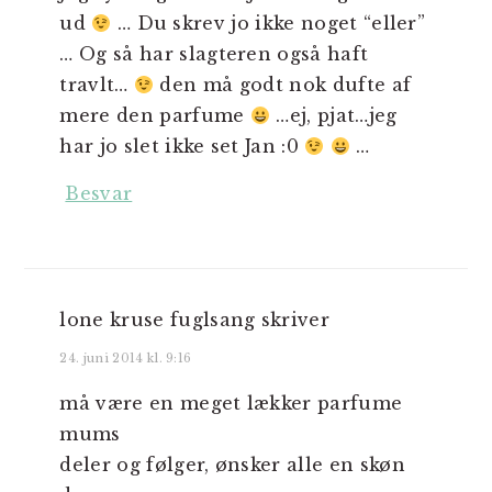
ud
… Du skrev jo ikke noget “eller”
… Og så har slagteren også haft
travlt…
den må godt nok dufte af
mere den parfume
…ej, pjat…jeg
har jo slet ikke set Jan :0
…
Besvar
lone kruse fuglsang
skriver
24. juni 2014 kl. 9:16
må være en meget lækker parfume
mums
deler og følger, ønsker alle en skøn