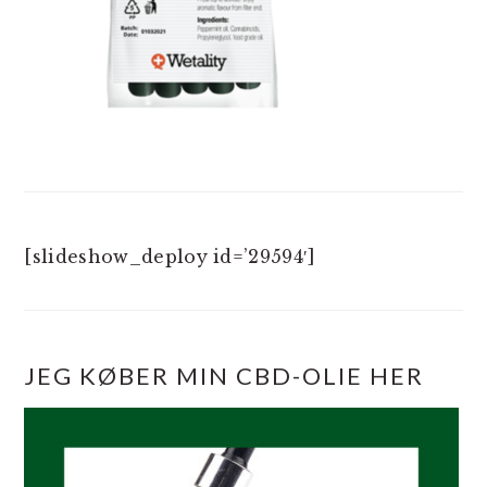
[slideshow_deploy id=’29594′]
JEG KØBER MIN CBD-OLIE HER