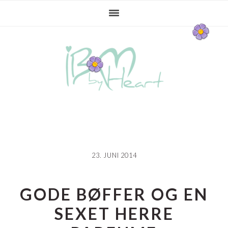
Gå
Skip
Gå
direkte
til
direkte
til
indhold
til
primær
primær
navigation
sidebar
23. JUNI 2014
GODE BØFFER OG EN
SEXET HERRE