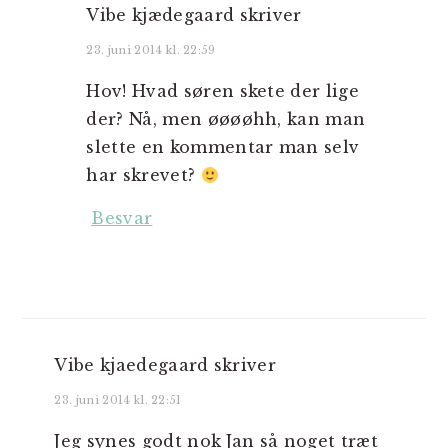
Vibe kjædegaard
skriver
23. juni 2014 kl. 22:59
Hov! Hvad søren skete der lige
der? Nå, men øøøøhh, kan man
slette en kommentar man selv
har skrevet?
Besvar
Vibe kjaedegaard
skriver
23. juni 2014 kl. 22:51
Jeg synes godt nok Jan så noget træt