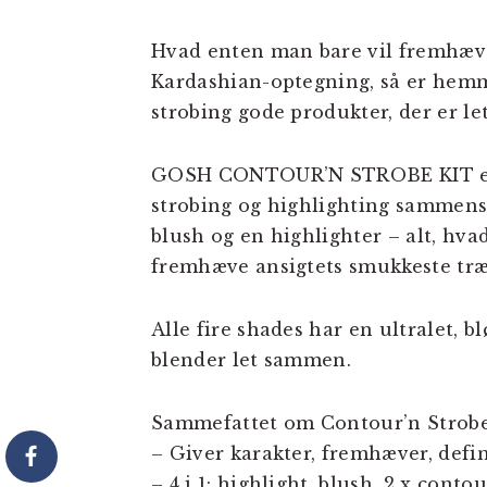
Hvad enten man bare vil fremhæve
Kardashian-optegning, så er hem
strobing gode produkter, der er let
GOSH CONTOUR’N STROBE KIT er et
strobing og highlighting sammensa
blush og en highlighter – alt, hva
fremhæve ansigtets smukkeste træ
Alle fire shades har en ultralet, 
blender let sammen.
Sammefattet om Contour’n Strobe
– Giver karakter, fremhæver, defi
– 4 i 1: highlight, blush, 2 x contou