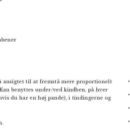
abener
å ansigtet til at fremstå mere proportionelt
t. Kan benyttes under/ved kindben, på hver
hvis du har en høj pande), i tindingerne og
n.