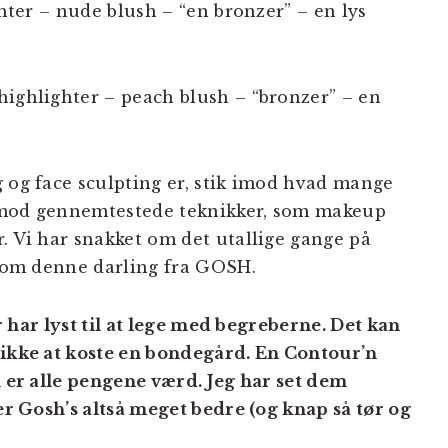
ghter – nude blush – “en bronzer” – en lys
 highlighter – peach blush – “bronzer” – en
g og face sculpting er, stik imod hvad mange
imod gennemtestede teknikker, som makeup
. Vi har snakket om det utallige gange på
er om denne darling fra GOSH.
er har lyst til at lege med begreberne. Det kan
 ikke at koste en bondegård. En Contour’n
n er alle pengene værd. Jeg har set dem
 er Gosh’s altså meget bedre (og knap så tør og