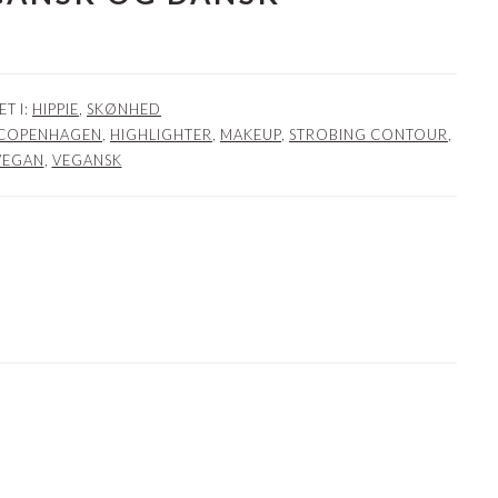
ET I:
HIPPIE
,
SKØNHED
COPENHAGEN
,
HIGHLIGHTER
,
MAKEUP
,
STROBING CONTOUR
,
VEGAN
,
VEGANSK
NER