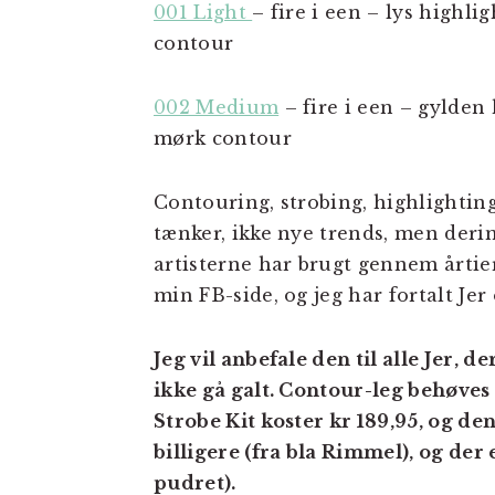
001 Light
– fire i een – lys highli
contour
002 Medium
– fire i een – gylden
mørk contour
Contouring, strobing, highlightin
tænker, ikke nye trends, men der
artisterne har brugt gennem årtier
min FB-side, og jeg har fortalt J
Jeg vil anbefale den til alle Jer, d
ikke gå galt. Contour-leg behøves
Strobe Kit koster kr 189,95, og de
billigere (fra bla Rimmel), og der
pudret).