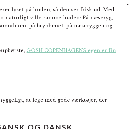
erer lyset på huden, så den ser frisk ud. Med
en naturligt ville ramme huden: På næseryg,
å amorbuen, på brynbenet, på næseryggen og
eupbørste,
GOSH COPENHAGENS egen er fin
 hyggeligt, at lege med gode værktøjer, der
GANSK OG DANSK