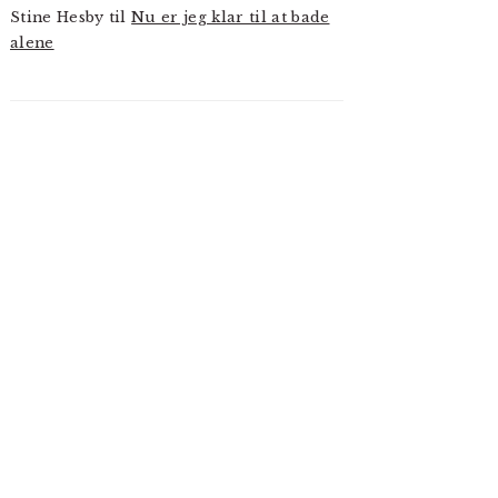
Stine Hesby
til
Nu er jeg klar til at bade
alene