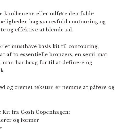
 kindbenene eller udføre den fulde
meligheden bag succesfuld contouring og
te og effektive at blende ud.
 musthave basis kit til contouring,
t af to essentielle bronzers, en semi-mat
d man har brug for til at definere og
k.
blød og cremet tekstur, er nemme at påføre og
 Kit fra Gosh Copenhagen:
nerer og former
r