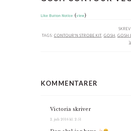
(
)
Like Button Notice
view
SKREV
TAGS:
CONTOUR'N STROBE KIT
,
GOSH
,
GOSH 
LÆSERINTERAKTIO
KOMMENTARER
Victoria
skriver
2. juli 2016 kl. 2:51