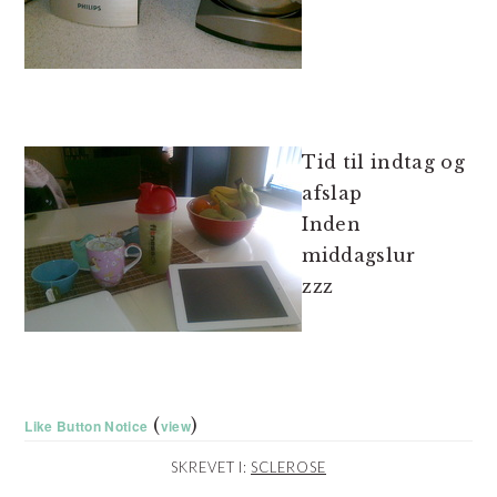
Tid til indtag og
afslap
Inden
middagslur
zzz
(
)
Like Button Notice
view
SKREVET I:
SCLEROSE