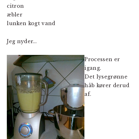
citron
æbler
lunken kogt vand
Jeg nyder…
Processen er
igang.
Det lysegrønne
håb kører derud
af.