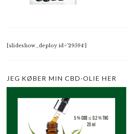
[slideshow_deploy id=’29594′]
JEG KØBER MIN CBD-OLIE HER