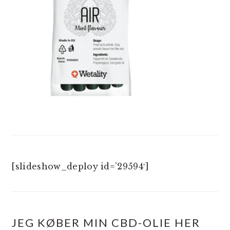
[slideshow_deploy id=’29594′]
JEG KØBER MIN CBD-OLIE HER