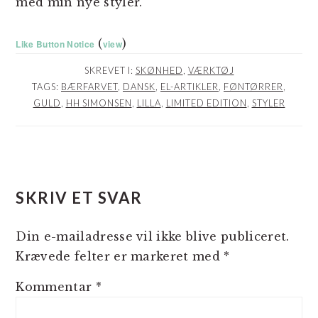
med min nye styler.
(
)
Like Button Notice
view
SKREVET I:
SKØNHED
,
VÆRKTØJ
TAGS:
BÆRFARVET
,
DANSK
,
EL-ARTIKLER
,
FØNTØRRER
,
GULD
,
HH SIMONSEN
,
LILLA
,
LIMITED EDITION
,
STYLER
LÆSERINTERAKTIONER
SKRIV ET SVAR
Din e-mailadresse vil ikke blive publiceret.
Krævede felter er markeret med
*
Kommentar
*