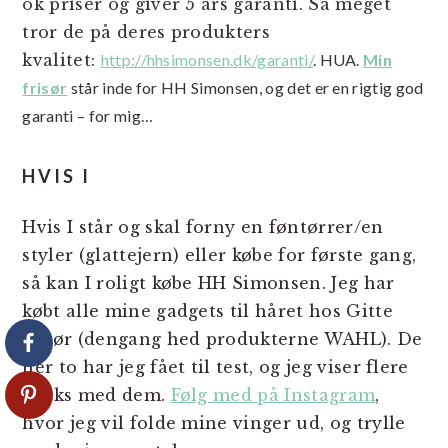
ok priser og giver 5 års garanti. Så meget
tror de på deres produkters
kvalitet:
http://hhsimonsen.dk/garanti/
. HUA.
Min
frisør
står inde for HH Simonsen, og det er en rigtig god
garanti – for mig…
HVIS I
Hvis I står og skal forny en føntørrer/en
styler (glattejern) eller købe for første gang,
så kan I roligt købe HH Simonsen. Jeg har
købt alle mine gadgets til håret hos Gitte
frisør (dengang hed produkterne WAHL). De
her to har jeg fået til test, og jeg viser flere
tricks med dem.
Følg med på Instagram
,
hvor jeg vil folde mine vinger ud, og trylle