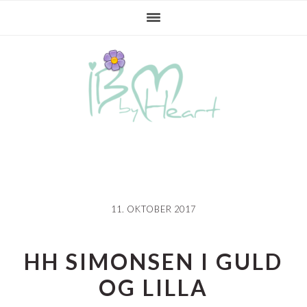
Gå
Skip
Gå
direkte
til
direkte
til
indhold
til
primær
primær
navigation
sidebar
11. OKTOBER 2017
HH SIMONSEN I GULD
OG LILLA