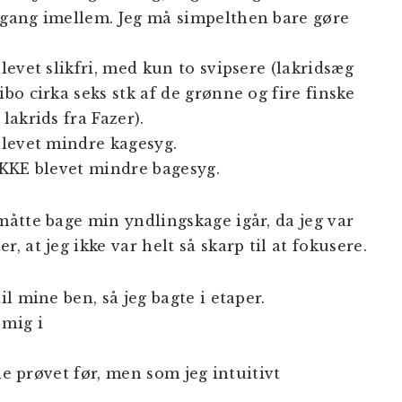
ngang imellem. Jeg må simpelthen bare gøre
blevet slikfri, med kun to svipsere (lakridsæg
ibo cirka seks stk af de grønne og fire finske
 lakrids fra Fazer).
blevet mindre kagesyg.
IKKE blevet mindre bagesyg.
måtte bage min yndlingskage igår, da jeg var
 at jeg ikke var helt så skarp til at fokusere.
l mine ben, så jeg bagte i etaper.
mig i
de prøvet før, men som jeg intuitivt