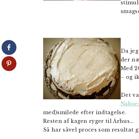
stimul
smagso
Da jeg
der næ
Med 20
– og i
Det va
Naboe
med)smilede efter indtagelse.
Resten af kagen ryger til Århus…
Så har såvel proces som resultat g