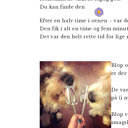
Du kan finde den
Efter en halv time i ovnen – var de
Den fik i alt en time og fem minut
Det var den helt rette tid for lig
Blop o
er der
De var
på (i 
Blop v
smagsl