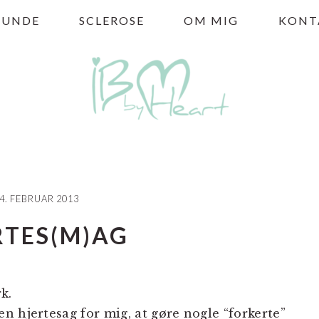
HUNDE
SCLEROSE
OM MIG
KONT
4. FEBRUAR 2013
RTES(M)AG
k.
en hjertesag for mig, at gøre nogle “forkerte”