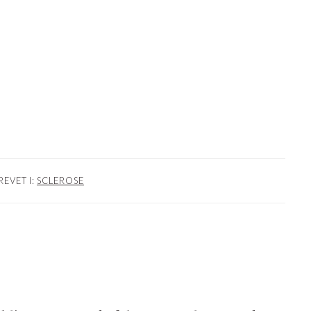
REVET I:
SCLEROSE
NER