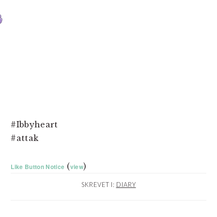
#Ibbyheart
#attak
(
)
Like Button Notice
view
SKREVET I:
DIARY