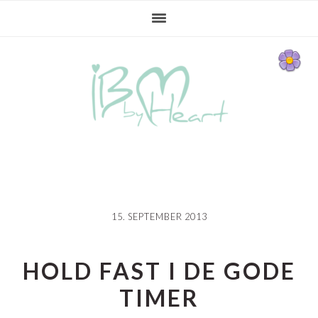
Gå
Skip
Gå
direkte
til
direkte
til
indhold
til
primær
primær
navigation
sidebar
15. SEPTEMBER 2013
HOLD FAST I DE GODE
TIMER