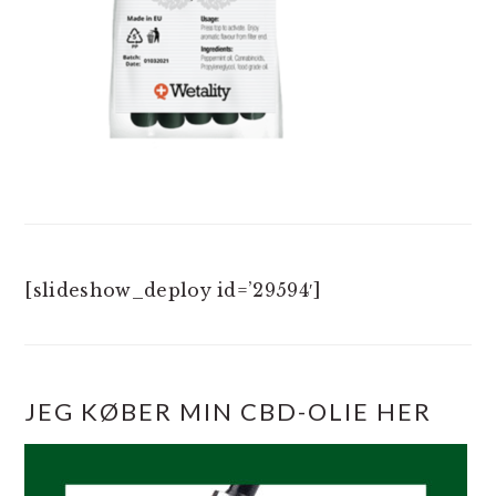
[slideshow_deploy id=’29594′]
JEG KØBER MIN CBD-OLIE HER