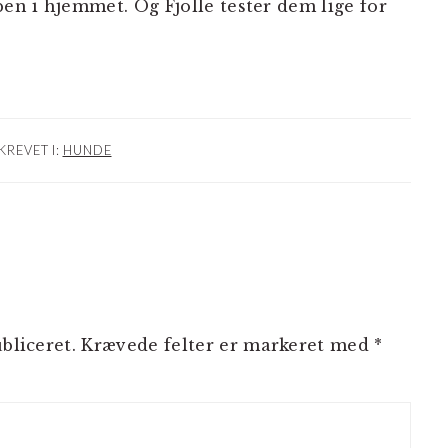
ben i hjemmet. Og Fjolle tester dem lige for
KREVET I:
HUNDE
NER
bliceret.
Krævede felter er markeret med
*