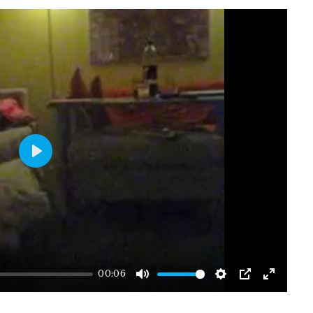
PLAY
00:06
MUTE
SETTINGS
PIP
ENTE
FULLS