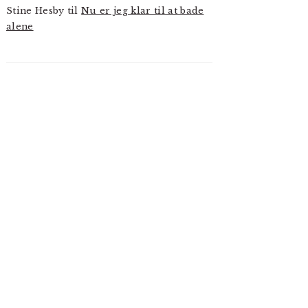
Stine Hesby
til
Nu er jeg klar til at bade
alene