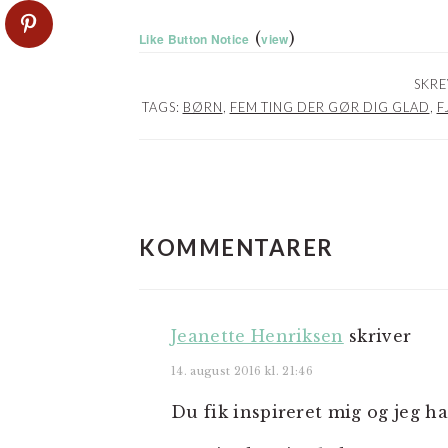
(
)
Like Button Notice
view
SKRE
TAGS:
BØRN
,
FEM TING DER GØR DIG GLAD
,
F
LÆSERINTERAKTIO
KOMMENTARER
Jeanette Henriksen
skriver
14. august 2016 kl. 21:46
Du fik inspireret mig og jeg ha