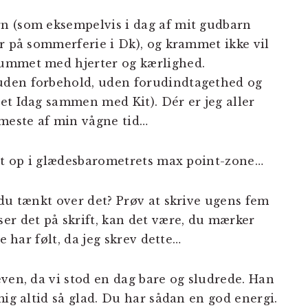
rn (som eksempelvis i dag af mit gudbarn
 er på sommerferie i Dk), og krammet ikke vil
rummet med hjerter og kærlighed.
 uden forbehold, uden forudindtagethed og
ret Idag sammen med Kit). Dér er jeg aller
t meste af min vågne tid…
elt op i glædesbarometrets max point-zone…
 du tænkt over det? Prøv at skrive ugens fem
er det på skrift, kan det være, du mærker
e har følt, da jeg skrev dette…
ven, da vi stod en dag bare og sludrede. Han
mig altid så glad. Du har sådan en god energi.