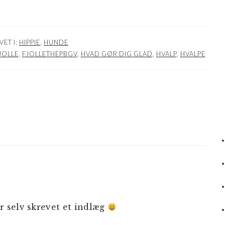
VET I:
HIPPIE
,
HUNDE
JOLLE
,
FJOLLETHEPBGV
,
HVAD GØR DIG GLAD
,
HVALP
,
HVALPE
NER
r selv skrevet et indlæg