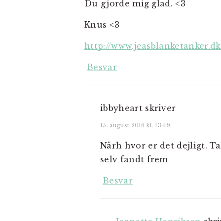
Du gjorde mig glad. <3
Knus <3
http://www.jeasblanketanker.d
Besvar
ibbyheart
skriver
15. august 2016 kl. 13:49
Nårh hvor er det dejligt. T
selv fandt frem
Besvar