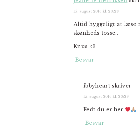
Jeanette Henriksen
skr
15. august 2016 kl. 20:28
Altid hyggeligt at læse
skønheds tosse..
Knus <3
Besvar
ibbyheart
skriver
15. august 2016 kl. 20:29
Fedt du er her
Besvar