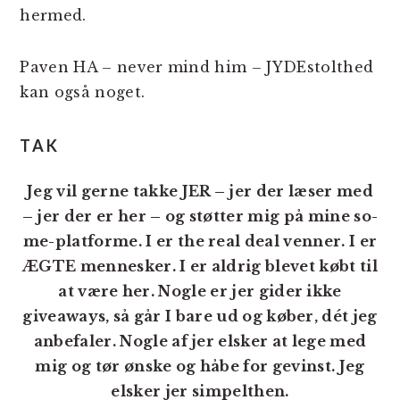
hermed.
Paven HA – never mind him – JYDEstolthed
kan også noget.
TAK
Jeg vil gerne takke JER – jer der læser med
– jer der er her – og støtter mig på mine so-
me-platforme. I er the real deal venner. I er
ÆGTE mennesker. I er aldrig blevet købt til
at være her. Nogle er jer gider ikke
giveaways, så går I bare ud og køber, dét jeg
anbefaler. Nogle af jer elsker at lege med
mig og tør ønske og håbe for gevinst. Jeg
elsker jer simpelthen.