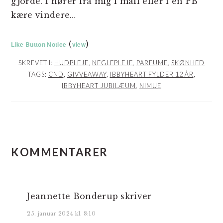
gjorde. I hører fra mig i mail eller i en PB
kære vindere…
(
)
Like Button Notice
view
SKREVET I:
HUDPLEJE
,
NEGLEPLEJE
,
PARFUME
,
SKØNHED
TAGS:
CND
,
GIVVEAWAY
,
IBBYHEART FYLDER 12 ÅR
,
IBBYHEART JUBILÆUM
,
NIMUE
LÆSERINTERAKTIONER
KOMMENTARER
Jeannette Bonderup
skriver
25. januar 2024 kl. 8:10