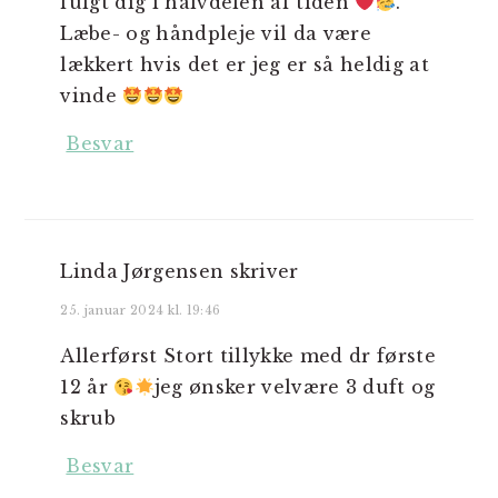
fulgt dig i halvdelen af tiden
.
Læbe- og håndpleje vil da være
lækkert hvis det er jeg er så heldig at
vinde
Besvar
Linda Jørgensen
skriver
25. januar 2024 kl. 19:46
Allerførst Stort tillykke med dr første
12 år
jeg ønsker velvære 3 duft og
skrub
Besvar