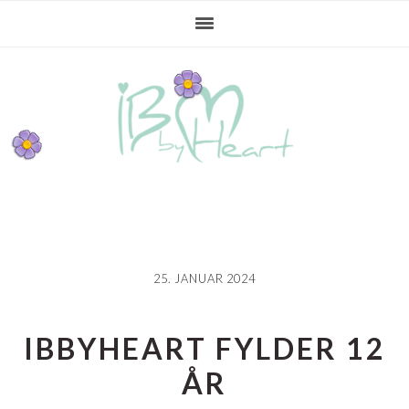
Gå
Skip
Gå
direkte
til
direkte
til
indhold
til
primær
primær
navigation
sidebar
25. JANUAR 2024
IBBYHEART FYLDER 12
ÅR