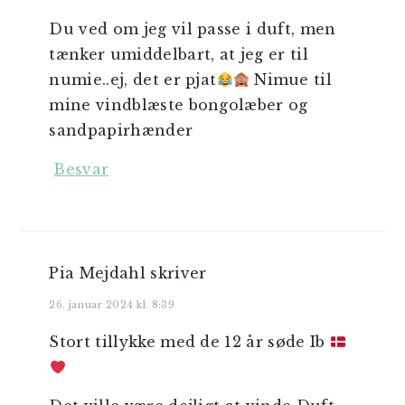
Du ved om jeg vil passe i duft, men
tænker umiddelbart, at jeg er til
numie..ej, det er pjat
Nimue til
mine vindblæste bongolæber og
sandpapirhænder
Besvar
Pia Mejdahl
skriver
26. januar 2024 kl. 8:39
Stort tillykke med de 12 år søde Ib