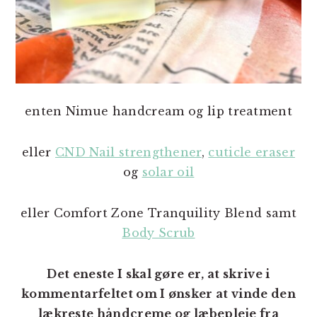
enten Nimue handcream og lip treatment
eller
CND Nail strengthener
,
cuticle eraser
og
solar oil
eller Comfort Zone Tranquility Blend samt
Body Scrub
Det eneste I skal gøre er, at skrive i
kommentarfeltet om I ønsker at vinde den
lækreste håndcreme og læbepleje fra