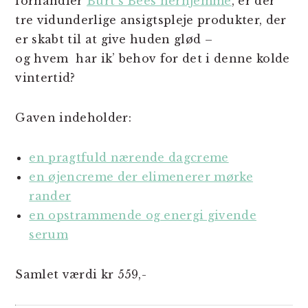
forhandler
Burt’s Bees herhjemme
, er der
tre vidunderlige ansigtspleje produkter, der
er skabt til at give huden glød –
og hvem har ik’ behov for det i denne kolde
vintertid?
Gaven indeholder:
en pragtfuld nærende dagcreme
en øjencreme der elimenerer mørke
rander
en opstrammende og energi givende
serum
Samlet værdi kr 559,-