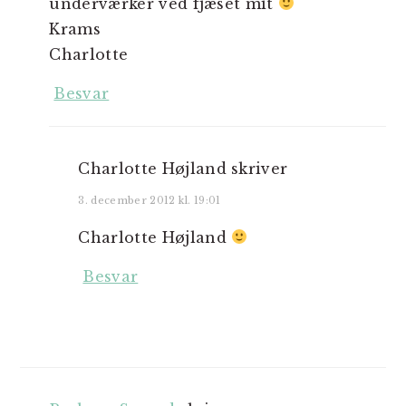
underværker ved fjæset mit
Krams
Charlotte
Besvar
Charlotte Højland
skriver
3. december 2012 kl. 19:01
Charlotte Højland
Besvar