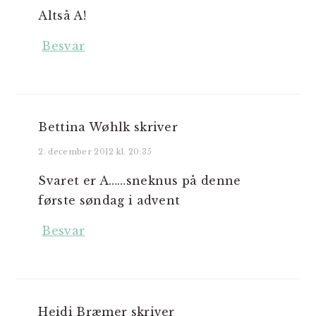
Altså A!
Besvar
Bettina Wøhlk
skriver
2. december 2012 kl. 20:35
Svaret er A……sneknus på denne
første søndag i advent
Besvar
Heidi Bræmer
skriver