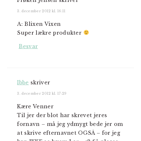
3. december 2012 kl. 16:11
A: Blixen Vixen
Super lækre produkter
Besvar
Ibbe
skriver
3. december 2012 kl. 17:29
Kære Venner
Til jer der blot har skrevet jeres
fornavn – må jeg ydmygt bede jer om
at skrive efternavnet OGSÅ – for jeg