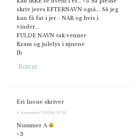
kan IKKE se hvem I er… <3 Så please
skriv jeres EFTERNAVN også... Så jeg
kan få fat i jer - NÅR og hvis i
vinder...
FULDE NAVN tak venner
Kram og julelys i øjnene
Ib
Besvar
Eri Inoue
skriver
4. december 2012 kl. 13:26
Nummer A
<3