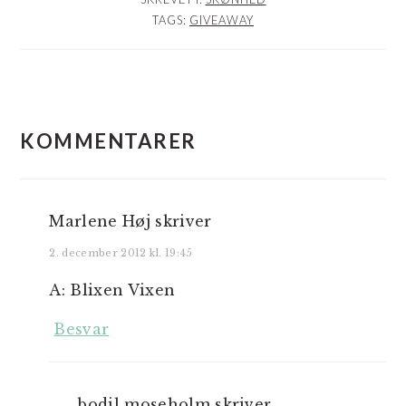
TAGS:
GIVEAWAY
LÆSERINTERAKTIONER
KOMMENTARER
Marlene Høj
skriver
2. december 2012 kl. 19:45
A: Blixen Vixen
Besvar
bodil moseholm
skriver