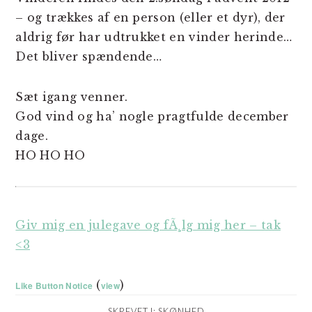
– og trækkes af en person (eller et dyr), der
aldrig før har udtrukket en vinder herinde…
Det bliver spændende…
Sæt igang venner.
God vind og ha’ nogle pragtfulde december
dage.
HO HO HO
Giv mig en julegave og fÃ¸lg mig her – tak
<3
(
)
Like Button Notice
view
SKREVET I:
SKØNHED