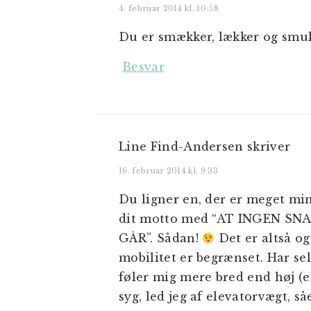
4. februar 2014 kl. 10:58
Du er smækker, lækker og smuk.
Besvar
Line Find-Andersen
skriver
16. februar 2014 kl. 9:33
Du ligner en, der er meget min
dit motto med “AT INGEN SN
GÅR”. Sådan!
Det er altså og
mobilitet er begrænset. Har selv
føler mig mere bred end høj (el
syg, led jeg af elevatorvægt, så