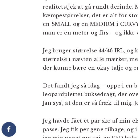
realitetstjek at gå rundt derinde. 
kæmpestørrelser, det er alt for sto
en SMALL og en MEDIUM i CURVY SH
man er en meter og firs – og ikke v
Jeg bruger størrelse 44/46 IRL, og 
størrelse i næsten alle mærker, m
der kunne bære en okay talje og en
Det fandt jeg så idag – oppe i en b
leopardplettet buksedragt, der ov
Jan sys’, at den er så fræk til mig.
Jeg havde fået et par sko af min e
passe. Jeg fik pengene tilbage, og i