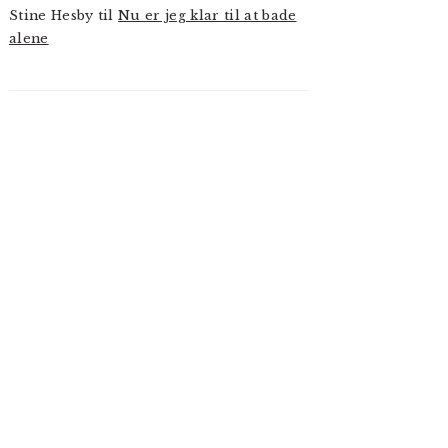
Stine Hesby
til
Nu er jeg klar til at bade
alene