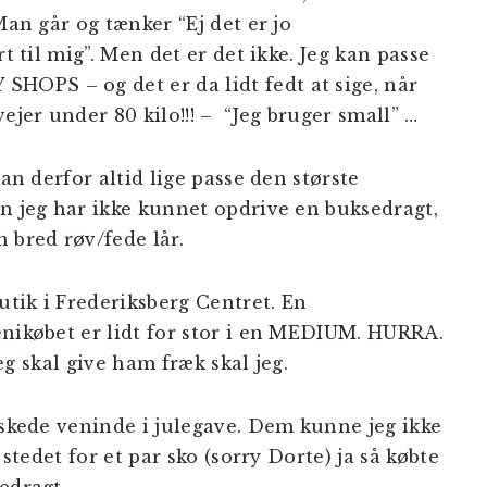
Man går og tænker “Ej det er jo
rt til mig”. Men det er det ikke. Jeg kan passe
OPS – og det er da lidt fedt at sige, når
ejer under 80 kilo!!! – “Jeg bruger small” …
kan derfor altid lige passe den største
en jeg har ikke kunnet opdrive en buksedragt,
 bred røv/fede lår.
utik i Frederiksberg Centret. En
enikøbet er lidt for stor i en MEDIUM. HURRA.
 Jeg skal give ham fræk skal jeg.
lskede veninde i julegave. Dem kunne jeg ikke
 stedet for et par sko (sorry Dorte) ja så købte