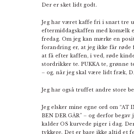
Der er sket lidt godt.
Jeg har været kaffe fri i snart tr
eftermiddagskaffen med komælk ell
fredag. Om jeg kan mærke en posit
forandring er, at jeg ikke får røde 
at få efter kaffen, i ved, røde kind
stordrikker te. PUKKA te, grønne te
– og, når jeg skal være lidt fræk,
Jeg har også truffet andre store b
Jeg elsker mine egne ord om “A
BEN DER GÅR” – og derfor begav jeg
kalder OS kurvede piger i dag. Der 
tykkere. Det er bare ikke altid et 