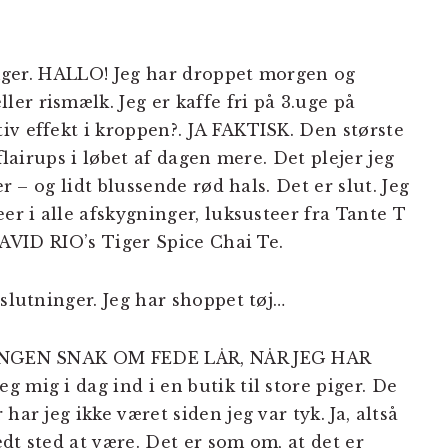
e uger. HALLO! Jeg har droppet morgen og
er rismælk. Jeg er kaffe fri på 3.uge på
iv effekt i kroppen?. JA FAKTISK. Den største
flairups i løbet af dagen mere. Det plejer jeg
er – og lidt blussende rød hals. Det er slut. Jeg
er i alle afskygninger, luksusteer fra Tante T
 DAVID RIO’s Tiger Spice Chai Te.
eslutninger. Jeg har shoppet tøj…
T INGEN SNAK OM FEDE LÅR, NÅR JEG HAR
 mig i dag ind i en butik til store piger. De
har jeg ikke været siden jeg var tyk. Ja, altså
fedt sted at være. Det er som om, at det er