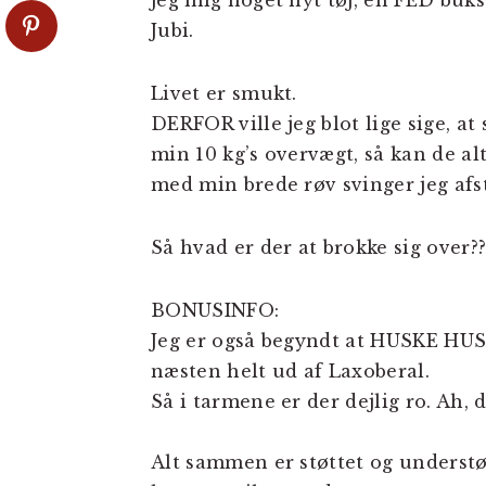
jeg mig noget nyt tøj, en FED buks
Jubi.
Livet er smukt.
DERFOR ville jeg blot lige sige, a
min 10 kg’s overvægt, så kan de al
med min brede røv svinger jeg afs
Så hvad er der at brokke sig over??
BONUSINFO:
Jeg er også begyndt at HUSKE HUSK
næsten helt ud af Laxoberal.
Så i tarmene er der dejlig ro. Ah, de
Alt sammen er støttet og understø