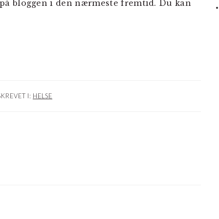
på bloggen i den nærmeste fremtid. Du kan
SKREVET I:
HELSE
NER