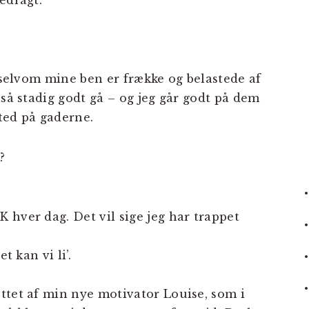
edragt.
t selvom mine ben er frække og belastede af
tså stadig godt gå – og jeg går godt på dem
ted på gaderne.
?
 hver dag. Det vil sige jeg har trappet
t kan vi li’.
ttet af min nye motivator Louise, som i