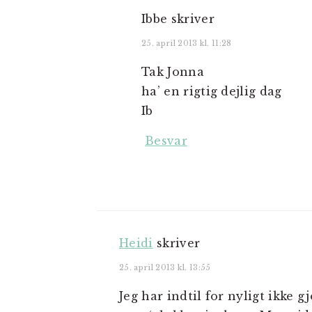
Ibbe
skriver
25. april 2013 kl. 11:28
Tak Jonna
ha’ en rigtig dejlig dag
Ib
Besvar
Heidi
skriver
25. april 2013 kl. 13:55
Jeg har indtil for nyligt ikke g