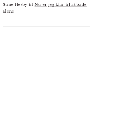
Stine Hesby
til
Nu er jeg klar til at bade
alene