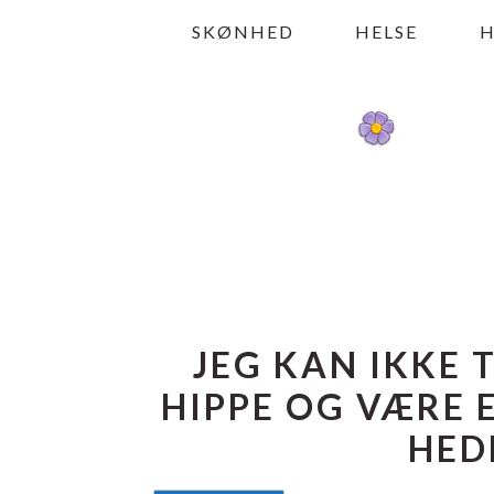
Gå
Skip
Gå
SKØNHED
HELSE
direkte
til
direkte
til
indhold
til
primær
primær
navigation
sidebar
JEG KAN IKKE 
HIPPE OG VÆRE 
HED