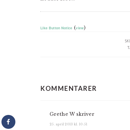
(
)
Like Button Notice
view
SK
T
LÆSERINTERAKTIO
KOMMENTARER
Grethe W
skriver
25. april 2013 kl. 10:51