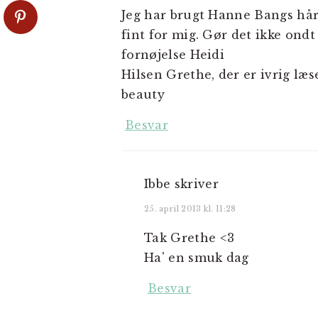
Jeg har brugt Hanne Bangs hårf
fint for mig. Gør det ikke ondt
fornøjelse Heidi
Hilsen Grethe, der er ivrig læ
beauty
Besvar
Ibbe
skriver
25. april 2013 kl. 11:28
Tak Grethe <3
Ha' en smuk dag
Besvar