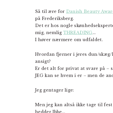
Så til ære for
Danish Beauty Awar
på Frederiksberg.
Det er hos nogle skønhedseksperte
mig, nemlig
THREADING
…
I hører nærmere om udfaldet.
Hvordan fjerner i jeres dun/skæg/h
ansigt?
Er det alt for privat at svare på 
JEG kan se hvem i er – men de and
Jeg gentager lige:
Men jeg kan altså ikke tage til f
hedder Ibbe…