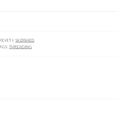
REVET I:
SKØNHED
AGS:
THREADING
NER