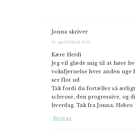
Jonna
skriver
25. april 2013 kl. 11:01
Kære Heidi
Jeg vil glæde mig til at høre h
voksfjernelse hver anden uge 
ser flot ud
Tak fordi du fortæller så ærlig
sclerose, den progressive, og d
hverdag. Tak fra Jonna, Hobro
Besvar