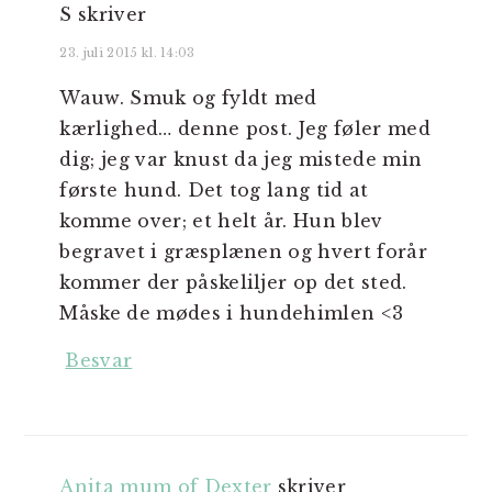
S
skriver
23. juli 2015 kl. 14:03
Wauw. Smuk og fyldt med
kærlighed… denne post. Jeg føler med
dig; jeg var knust da jeg mistede min
første hund. Det tog lang tid at
komme over; et helt år. Hun blev
begravet i græsplænen og hvert forår
kommer der påskeliljer op det sted.
Måske de mødes i hundehimlen <3
Besvar
Anita mum of Dexter
skriver