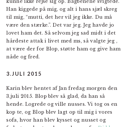
kunne ikke rejse sig op. Bagbenene svigtede.
Han kiggede på mig, og alt i hans sjæl skreg
til mig, “mutti, det her vil jeg ikke. Du må
være den stærke.”. Det var jeg. Jeg havde jo
lovet ham det. Så selvom jeg sad midt i det
hårdeste attak i livet med ms, så valgte jeg ,
at være der for Blop, støtte ham og give ham
nåde og fred.
3.JULI 2015
Karin blev hentet af Jan fredag morgen den
3.juli 2015. Blop blev så glad, da han så
hende. Logrede og ville nusses. Vi tog os en
kop te, og Blop blev lagt op til mig i vores
sofa, hvor han blev kysset og nusset og