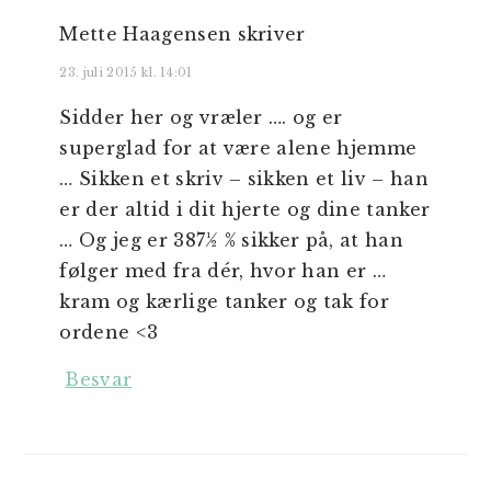
Mette Haagensen
skriver
23. juli 2015 kl. 14:01
Sidder her og vræler …. og er
superglad for at være alene hjemme
… Sikken et skriv – sikken et liv – han
er der altid i dit hjerte og dine tanker
… Og jeg er 387½ % sikker på, at han
følger med fra dér, hvor han er …
kram og kærlige tanker og tak for
ordene <3
Besvar