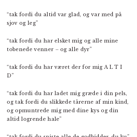
“tak fordi du altid var glad, og var med på
sjov og leg”
“tak fordi du har elsket mig og alle mine
tobenede venner – og alle dyr”
“tak fordi du har været der for mig A L T I
D”
“tak fordi du har ladet mig græde i din pels,
og tak fordi du slikkede tårerne af min kind,
og opmuntrede mig med dine kys og din
altid logrende hale”
“tak fordi du spiste alle de godbidder, du ku”