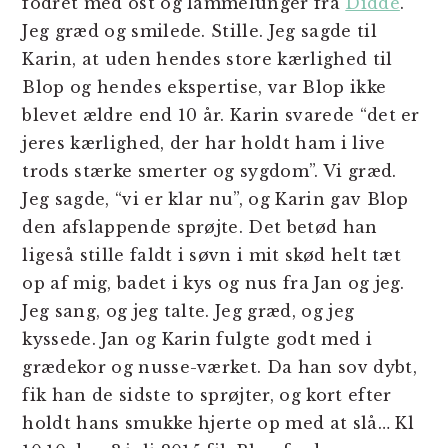
fodret med ost og lammelunger fra
Didde
.
Jeg græd og smilede. Stille. Jeg sagde til
Karin, at uden hendes store kærlighed til
Blop og hendes ekspertise, var Blop ikke
blevet ældre end 10 år. Karin svarede “det er
jeres kærlighed, der har holdt ham i live
trods stærke smerter og sygdom”. Vi græd.
Jeg sagde, “vi er klar nu”, og Karin gav Blop
den afslappende sprøjte. Det betød han
ligeså stille faldt i søvn i mit skød helt tæt
op af mig, badet i kys og nus fra Jan og jeg.
Jeg sang, og jeg talte. Jeg græd, og jeg
kyssede. Jan og Karin fulgte godt med i
grædekor og nusse-værket. Da han sov dybt,
fik han de sidste to sprøjter, og kort efter
holdt hans smukke hjerte op med at slå… Kl