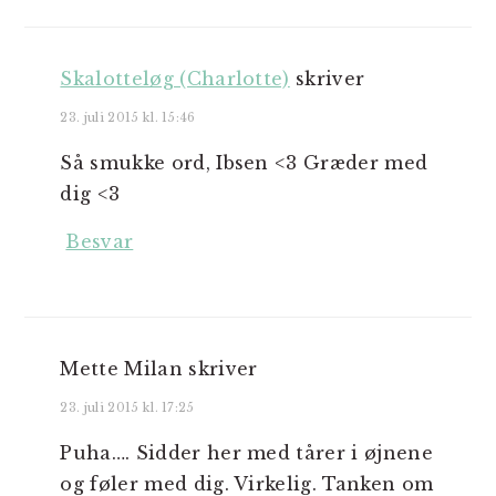
Skalotteløg (Charlotte)
skriver
23. juli 2015 kl. 15:46
Så smukke ord, Ibsen <3 Græder med
dig <3
Besvar
Mette Milan
skriver
23. juli 2015 kl. 17:25
Puha…. Sidder her med tårer i øjnene
og føler med dig. Virkelig. Tanken om