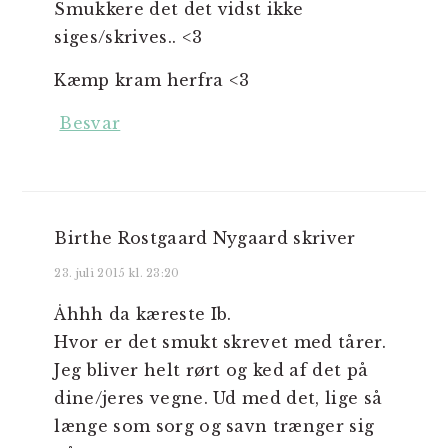
Smukkere det det vidst ikke
siges/skrives.. <3
Kæmp kram herfra <3
Besvar
Birthe Rostgaard Nygaard
skriver
23. juli 2015 kl. 23:20
Åhhh da kæreste Ib.
Hvor er det smukt skrevet med tårer.
Jeg bliver helt rørt og ked af det på
dine/jeres vegne. Ud med det, lige så
længe som sorg og savn trænger sig