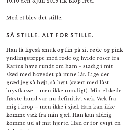
10.10 den 3.juli 2015 fik Blop fred.
Med et blev det stille.
SÅ STILLE. ALT FOR STILLE.
Han lå ligeså smuk og fin på sit røde og pink
yndlingstæppe med røde og hvide roser fra
Karins have rundt om ham – stadig i mit
skød med hovedet på mine lår. Lige der
græd jeg så højt, så højt (svært med låst
brystkasse – men ikke umuligt). Min elskede
første hund var nu definitivt væk. Væk fra
mig i krop – men ikke i sjæl. Han kan ikke
komme væk fra min sjæl. Han kan aldrig
komme ud af mit hjerte. Han er for evigt en