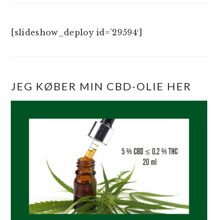
[slideshow_deploy id=’29594′]
JEG KØBER MIN CBD-OLIE HER