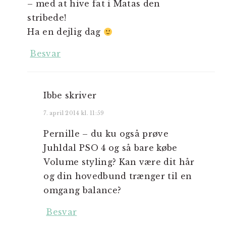
– med at hive fat i Matas den
stribede!
Ha en dejlig dag
Besvar
Ibbe
skriver
7. april 2014 kl. 11:59
Pernille – du ku også prøve
Juhldal PSO 4 og så bare købe
Volume styling? Kan være dit hår
og din hovedbund trænger til en
omgang balance?
Besvar