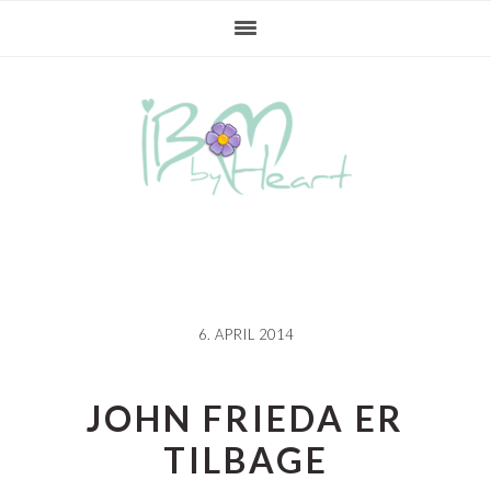
Gå
Skip
Gå
direkte
til
direkte
til
indhold
til
primær
primær
navigation
sidebar
6. APRIL 2014
JOHN FRIEDA ER
TILBAGE