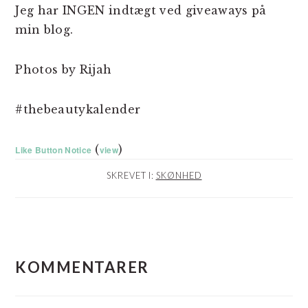
Jeg har INGEN indtægt ved giveaways på
min blog.
Photos by Rijah
#thebeautykalender
(
)
Like Button Notice
view
SKREVET I:
SKØNHED
LÆSERINTERAKTIONER
KOMMENTARER