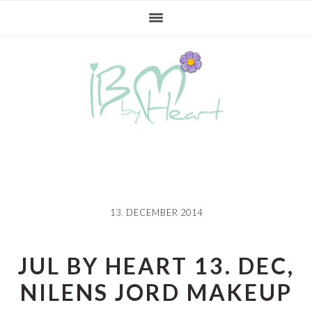
Gå
Skip
Gå
direkte
til
direkte
til
indhold
til
primær
primær
navigation
sidebar
13. DECEMBER 2014
JUL BY HEART 13. DEC,
NILENS JORD MAKEUP