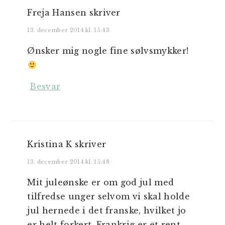
Freja Hansen
skriver
13. december 2014 kl. 15:43
Ønsker mig nogle fine sølvsmykker!
Besvar
Kristina K
skriver
13. december 2014 kl. 15:48
Mit juleønske er om god jul med
tilfredse unger selvom vi skal holde
jul hernede i det franske, hvilket jo
er helt forkert. Frankrig er et rent