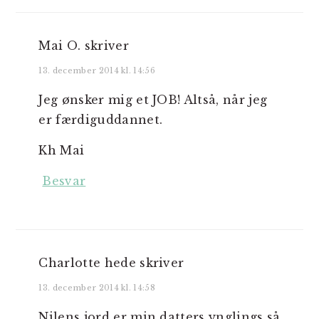
Mai O.
skriver
13. december 2014 kl. 14:56
Jeg ønsker mig et JOB! Altså, når jeg
er færdiguddannet.
Kh Mai
Besvar
Charlotte hede
skriver
13. december 2014 kl. 14:58
Nilens jord er min datters ynglings så