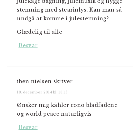
julekage bagning, julemusik og hygge
stemning med stearinlys. Kan man så
undgå at komme i julestemning?
Glædelig til alle
Besvar
iben nielsen
skriver
13. december 2014 kl. 13:15
Ønsker mig kähler cono bladfadene
og world peace naturligvis
Besvar