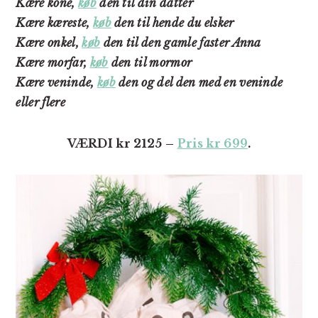
Kære kone,
køb
den til din datter
Kære kæreste,
køb
den til hende du elsker
Kære onkel,
køb
den til den gamle faster Anna
Kære morfar,
køb
den til mormor
Kære veninde,
køb
den og del den med en veninde
eller flere
VÆRDI kr 2125 –
Pris kr 699
.