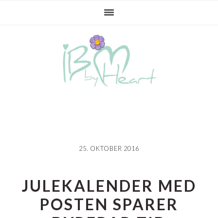
Gå
Skip
Gå
direkte
til
direkte
til
indhold
til
primær
primær
navigation
sidebar
25. OKTOBER 2016
JULEKALENDER MED
POSTEN SPARER