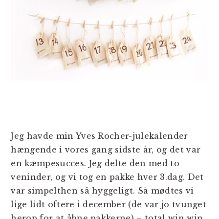
Jeg havde min Yves Rocher-julekalender
hængende i vores gang sidste år, og det var
en kæmpesucces. Jeg delte den med to
veninder, og vi tog en pakke hver 3.dag. Det
var simpelthen så hyggeligt. Så mødtes vi
lige lidt oftere i december (de var jo tvunget
herop for at åbne pakkerne) – total win win.