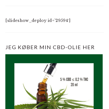
[slideshow_deploy id=’29594′]
JEG KØBER MIN CBD-OLIE HER