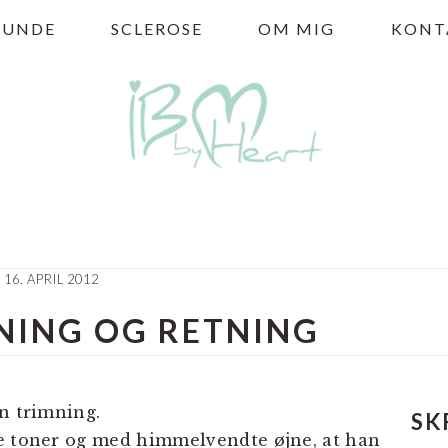
HUNDE
SCLEROSE
OM MIG
KONT
16. APRIL 2012
NING OG RETNING
NER
en trimning.
SK
je toner og med himmelvendte øjne, at han