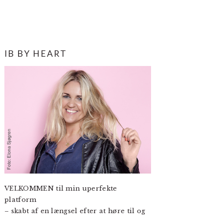
PRIMÆR
IB BY HEART
SIDEBAR
VELKOMMEN til min uperfekte
platform
– skabt af en længsel efter at høre til og