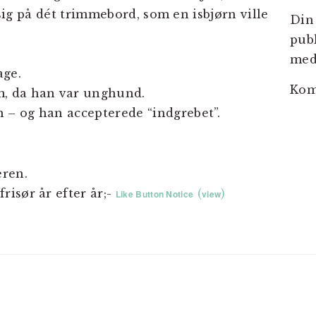
e sig på dét trimmebord, som en isbjørn ville
Din 
publ
me
age.
Ko
, da han var unghund.
– og han accepterede “indgrebet”.
ren.
isør år efter år;-
(
)
Like Button Notice
view