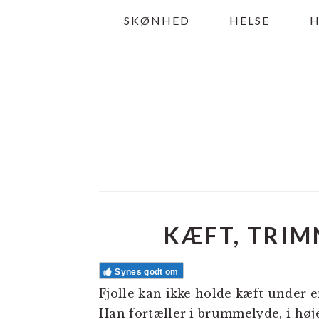
Gå
Skip
Gå
SKØNHED
HELSE
direkte
til
direkte
til
indhold
til
primær
primær
navigation
sidebar
KÆFT, TRIM
LÆSERINTERAKTIO
Synes godt om
Fjolle kan ikke holde kæft under 
Han fortæller i brummelyde, i hø