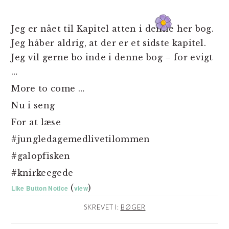
Jeg er nået til Kapitel atten i denne her bog.
Jeg håber aldrig, at der er et sidste kapitel.
Jeg vil gerne bo inde i denne bog – for evigt
…
More to come …
Nu i seng
For at læse
#jungledagemedlivetilommen
#galopfisken
#knirkeegede
(
)
Like Button Notice
view
SKREVET I:
BØGER