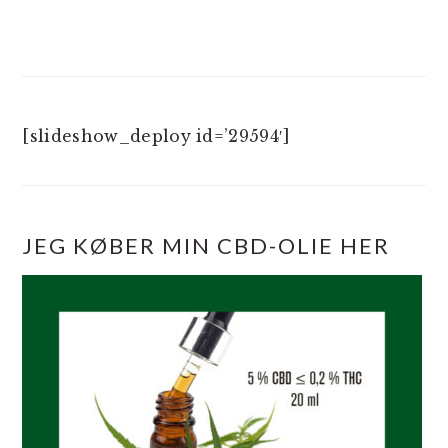
[slideshow_deploy id=’29594′]
JEG KØBER MIN CBD-OLIE HER