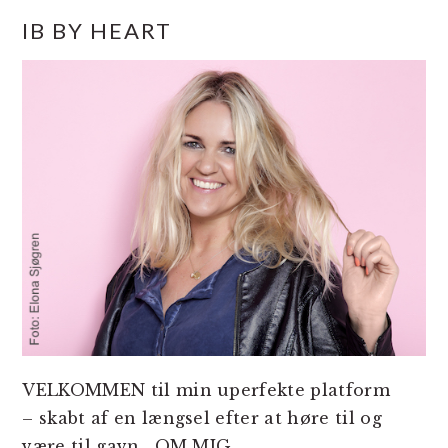
PRIMÆR
IB BY HEART
SIDEBAR
VELKOMMEN til min uperfekte platform
– skabt af en længsel efter at høre til og
være til gavn.
OM MIG