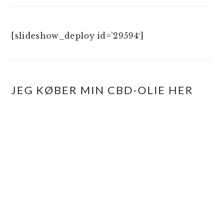
[slideshow_deploy id=’29594′]
JEG KØBER MIN CBD-OLIE HER