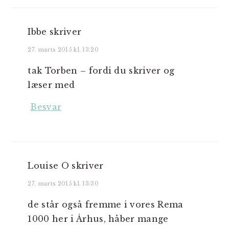
Ibbe
skriver
27. marts 2015 kl. 13:20
tak Torben – fordi du skriver og
læser med
Besvar
Louise O
skriver
27. marts 2015 kl. 13:30
de står også fremme i vores Rema
1000 her i Århus, håber mange