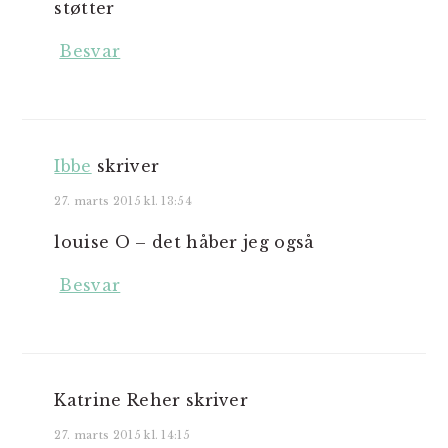
støtter
Besvar
Ibbe
skriver
27. marts 2015 kl. 13:54
louise O – det håber jeg også
Besvar
Katrine Reher
skriver
27. marts 2015 kl. 14:15