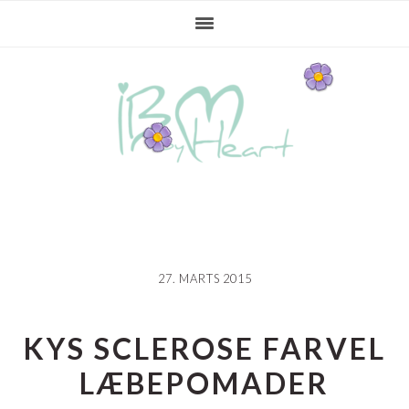
Gå
Skip
Gå
direkte
til
direkte
til
indhold
til
primær
primær
navigation
sidebar
27. MARTS 2015
KYS SCLEROSE FARVEL
LÆBEPOMADER