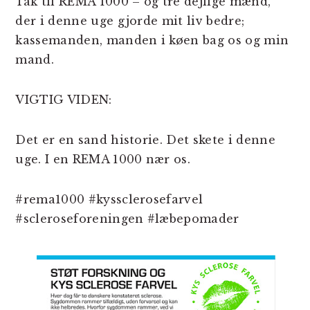
Tak til REMA 1000 – og tre dejlige mænd,
der i denne uge gjorde mit liv bedre;
kassemanden, manden i køen bag os og min
mand.
VIGTIG VIDEN:
Det er en sand historie. Det skete i denne
uge. I en REMA 1000 nær os.
#rema1000 #kyssclerosefarvel
#scleroseforeningen #læbepomader