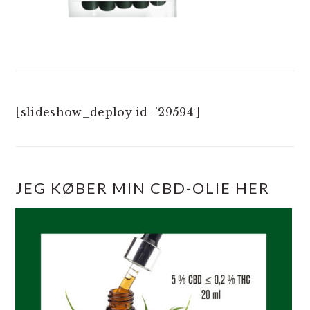
[slideshow_deploy id=’29594′]
JEG KØBER MIN CBD-OLIE HER