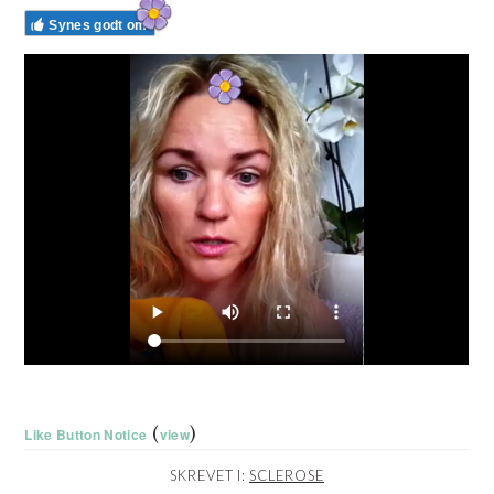
Synes godt om
(
)
Like Button Notice
view
SKREVET I:
SCLEROSE