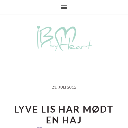
Gå
Skip
Gå
direkte
til
direkte
til
indhold
til
primær
primær
navigation
sidebar
21. JULI 2012
LYVE LIS HAR MØDT
EN HAJ