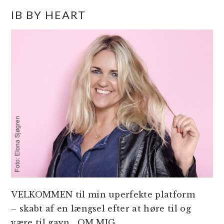
PRIMÆR
IB BY HEART
SIDEBAR
VELKOMMEN til min uperfekte platform
– skabt af en længsel efter at høre til og
være til gavn.
OM MIG