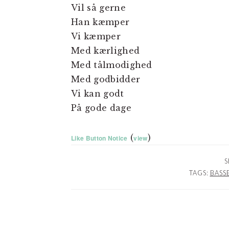
Vil så gerne
Han kæmper
Vi kæmper
Med kærlighed
Med tålmodighed
Med godbidder
Vi kan godt
På gode dage
(
)
Like Button Notice
view
S
TAGS:
BASS
LÆSERINTERAKTIO