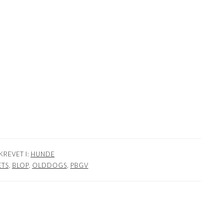
KREVET I:
HUNDE
ETS
,
BLOP
,
OLDDOGS
,
PBGV
NER