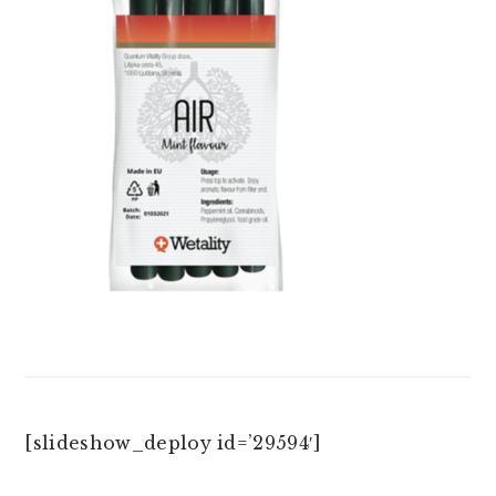
[slideshow_deploy id=’29594′]