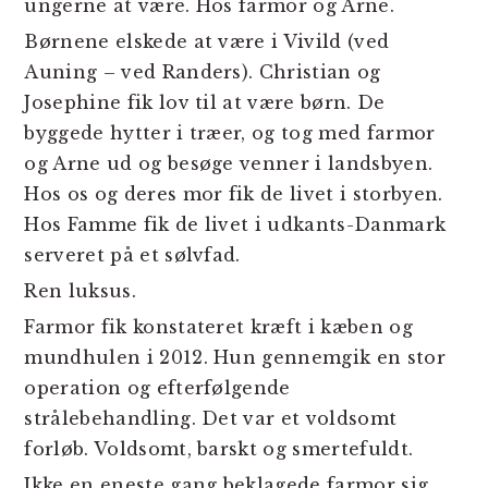
ungerne at være. Hos farmor og Arne.
Børnene elskede at være i Vivild (ved
Auning – ved Randers). Christian og
Josephine fik lov til at være børn. De
byggede hytter i træer, og tog med farmor
og Arne ud og besøge venner i landsbyen.
Hos os og deres mor fik de livet i storbyen.
Hos Famme fik de livet i udkants-Danmark
serveret på et sølvfad.
Ren luksus.
Farmor fik konstateret kræft i kæben og
mundhulen i 2012. Hun gennemgik en stor
operation og efterfølgende
strålebehandling. Det var et voldsomt
forløb. Voldsomt, barskt og smertefuldt.
Ikke en eneste gang beklagede farmor sig.