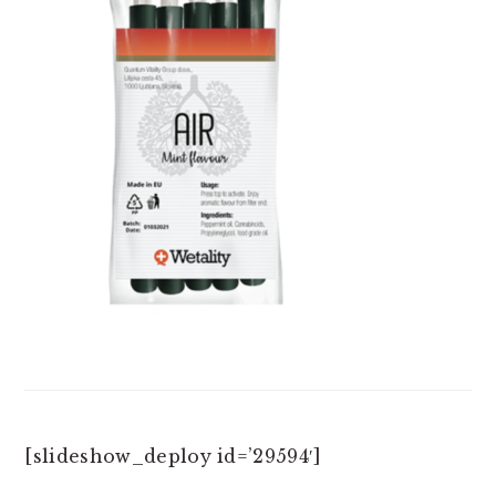
[slideshow_deploy id=’29594′]