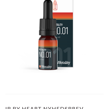
IB BY HEART NYHEDSBREV