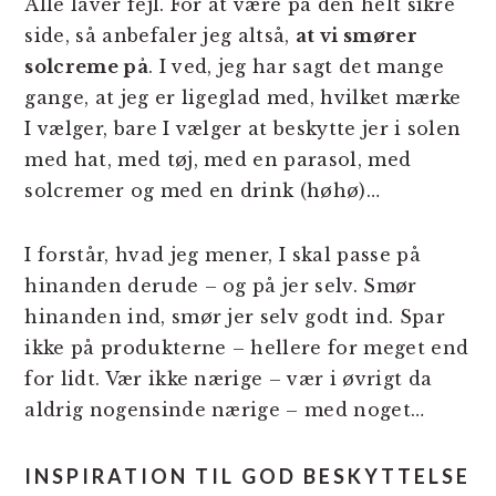
Alle laver fejl. For at være på den helt sikre
side, så anbefaler jeg altså,
at vi smører
solcreme på
. I ved, jeg har sagt det mange
gange, at jeg er ligeglad med, hvilket mærke
I vælger, bare I vælger at beskytte jer i solen
med hat, med tøj, med en parasol, med
solcremer og med en drink (høhø)…
I forstår, hvad jeg mener, I skal passe på
hinanden derude – og på jer selv. Smør
hinanden ind, smør jer selv godt ind. Spar
ikke på produkterne – hellere for meget end
for lidt. Vær ikke nærige – vær i øvrigt da
aldrig nogensinde nærige – med noget…
INSPIRATION TIL GOD BESKYTTELSE