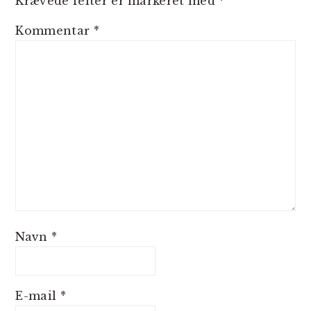
Krævede felter er markeret med
*
Kommentar
*
Navn
*
E-mail
*