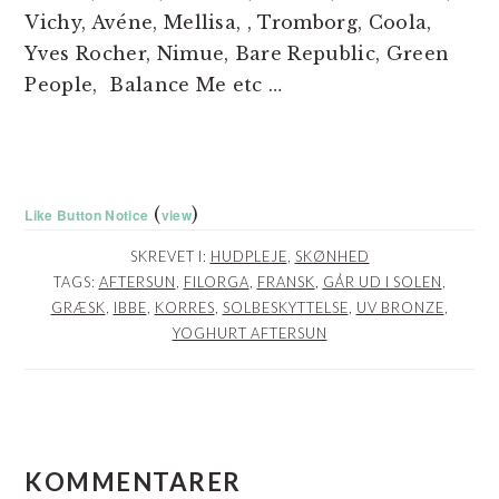
Vichy, Avéne, Mellisa, , Tromborg, Coola,
Yves Rocher, Nimue, Bare Republic, Green
People, Balance Me etc …
(
)
Like Button Notice
view
SKREVET I:
HUDPLEJE
,
SKØNHED
TAGS:
AFTERSUN
,
FILORGA
,
FRANSK
,
GÅR UD I SOLEN
,
GRÆSK
,
IBBE
,
KORRES
,
SOLBESKYTTELSE
,
UV BRONZE
,
YOGHURT AFTERSUN
LÆSERINTERAKTIONER
KOMMENTARER