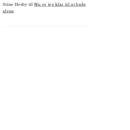
Stine Hesby
til
Nu er jeg klar til at bade
alene