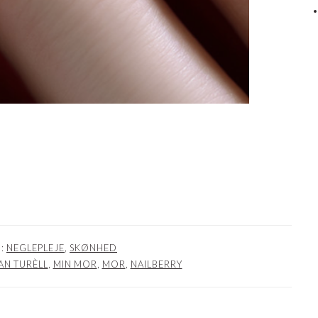
I:
NEGLEPLEJE
,
SKØNHED
AN TURÈLL
,
MIN MOR
,
MOR
,
NAILBERRY