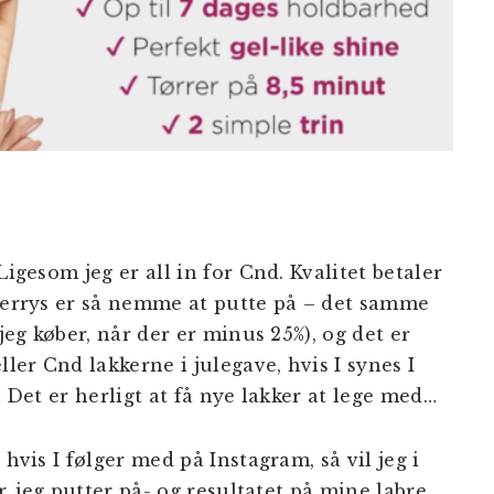
Ligesom jeg er all in for Cnd. Kvalitet betaler
lberrys er så nemme at putte på – det samme
(jeg køber, når der er minus 25%), og det er
ller Cnd lakkerne i julegave, hvis I synes I
. Det er herligt at få nye lakker at lege med…
 hvis I følger med på Instagram, så vil jeg i
er, jeg putter på- og resultatet på mine labre