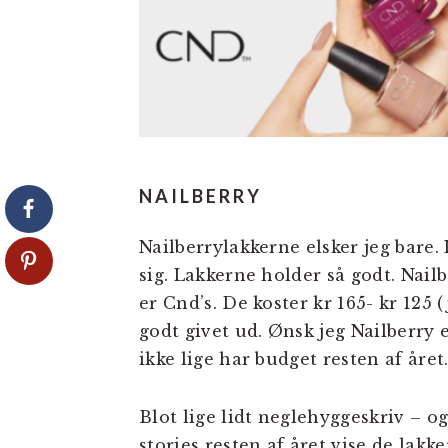
NAILBERRY
Nailberrylakkerne elsker jeg bare. 
sig. Lakkerne holder så godt. Nai
er Cnd’s. De koster kr 165- kr 125 
godt givet ud. Ønsk jeg Nailberry e
ikke lige har budget resten af året
Blot lige lidt neglehyggeskriv – og
stories resten af året vise de lakk