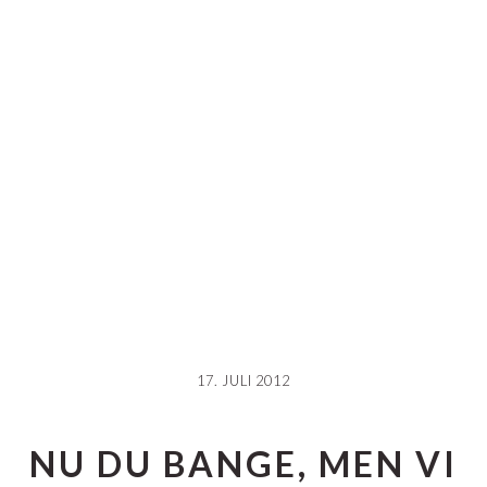
Gå
Skip
Gå
direkte
til
direkte
til
indhold
til
primær
primær
navigation
sidebar
17. JULI 2012
NU DU BANGE, MEN VI