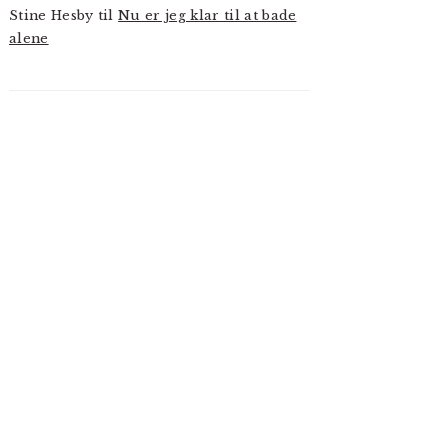
Stine Hesby
til
Nu er jeg klar til at bade
alene