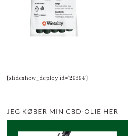
[slideshow_deploy id=’29594′]
JEG KØBER MIN CBD-OLIE HER