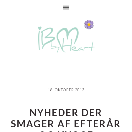
Gå
Skip
Gå
direkte
til
direkte
til
indhold
til
primær
primær
navigation
sidebar
18. OKTOBER 2013
NYHEDER DER
SMAGER AF EFTERÅR