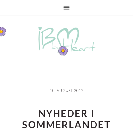
Gå
Skip
Gå
direkte
til
direkte
til
indhold
til
primær
primær
navigation
sidebar
10. AUGUST 2012
NYHEDER I
SOMMERLANDET