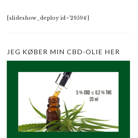
[slideshow_deploy id=’29594′]
JEG KØBER MIN CBD-OLIE HER