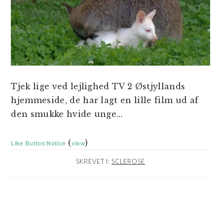
Tjek lige ved lejlighed TV 2 Østjyllands
hjemmeside, de har lagt en lille film ud af
den smukke hvide unge…
(
)
Like Button Notice
view
SKREVET I:
SCLEROSE
LÆSERINTERAKTIONER