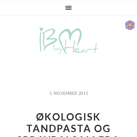
Gå
Skip
Gå
direkte
til
direkte
til
indhold
til
primær
primær
navigation
sidebar
5. NOVEMBER 2015
ØKOLOGISK
TANDPASTA OG