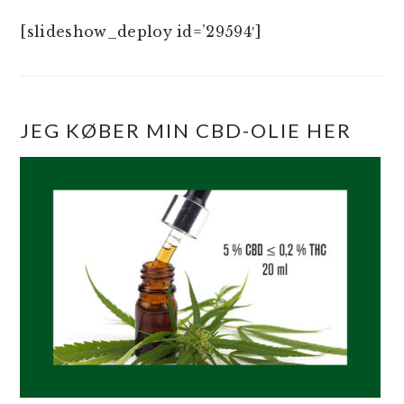
[slideshow_deploy id=’29594′]
JEG KØBER MIN CBD-OLIE HER