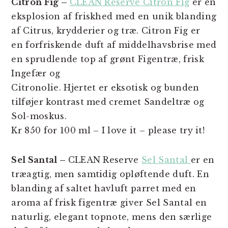
Citron Fig –
CLEAN Reserve Citron Fig
er en
eksplosion af friskhed med en unik blanding
af Citrus, krydderier og træ. Citron Fig er
en forfriskende duft af middelhavsbrise med
en sprudlende top af grønt Figentræ, frisk
Ingefær og
Citronolie. Hjertet er eksotisk og bunden
tilføjer kontrast med cremet Sandeltræ og
Sol-moskus.
Kr 850 for 100 ml – I love it – please try it!
Sel Santal –
CLEAN Reserve
Sel Santal
er en
træagtig, men samtidig opløftende duft. En
blanding af saltet havluft parret med en
aroma af frisk figentræ giver Sel Santal en
naturlig, elegant topnote, mens den særlige