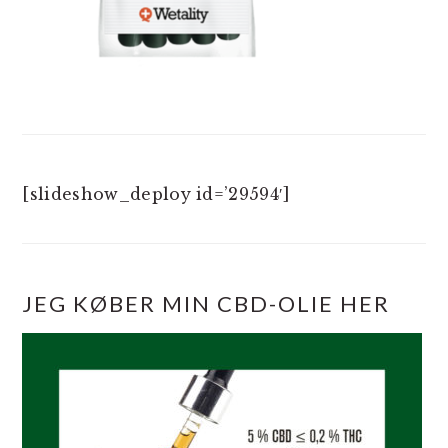
[slideshow_deploy id=’29594′]
JEG KØBER MIN CBD-OLIE HER