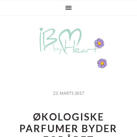
Gå
Skip
Gå
direkte
til
direkte
til
indhold
til
primær
primær
navigation
sidebar
23. MARTS 2017
ØKOLOGISKE
PARFUMER BYDER