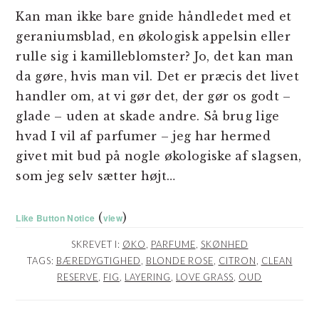
Kan man ikke bare gnide håndledet med et
geraniumsblad, en økologisk appelsin eller
rulle sig i kamilleblomster? Jo, det kan man
da gøre, hvis man vil. Det er præcis det livet
handler om, at vi gør det, der gør os godt –
glade – uden at skade andre. Så brug lige
hvad I vil af parfumer – jeg har hermed
givet mit bud på nogle økologiske af slagsen,
som jeg selv sætter højt…
(
)
Like Button Notice
view
SKREVET I:
ØKO
,
PARFUME
,
SKØNHED
TAGS:
BÆREDYGTIGHED
,
BLONDE ROSE
,
CITRON
,
CLEAN
RESERVE
,
FIG
,
LAYERING
,
LOVE GRASS
,
OUD