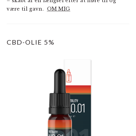
– skabt af en længsel efter at høre til og
være til gavn.
OM MIG
CBD-OLIE 5%