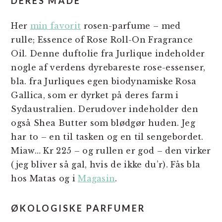
DERES MÅDE
Her
min favorit
rosen-parfume – med
rulle; Essence of Rose Roll-On Fragrance
Oil. Denne duftolie fra Jurlique indeholder
nogle af verdens dyrebareste rose-essenser,
bla. fra Jurliques egen biodynamiske Rosa
Gallica, som er dyrket på deres farm i
Sydaustralien. Derudover indeholder den
også Shea Butter som blødgør huden. Jeg
har to – en til tasken og en til sengebordet.
Miaw… Kr 225 – og rullen er god – den virker
(jeg bliver så gal, hvis de ikke du’r). Fås bla
hos Matas og i
Magasin
.
ØKOLOGISKE PARFUMER