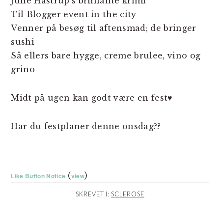
Julie Hastrup’s brilliante krimi
Til Blogger event in the city
Venner på besøg til aftensmad; de bringer
sushi
Så ellers bare hygge, creme brulee, vino og
grino
Midt på ugen kan godt være en fest♥
Har du festplaner denne onsdag??
(
)
Like Button Notice
view
SKREVET I:
SCLEROSE