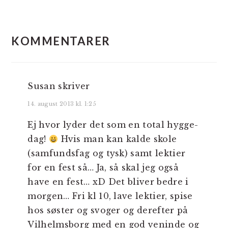
LÆSERINTERAKTIONER
KOMMENTARER
Susan
skriver
14. august 2013 kl. 1:25
Ej hvor lyder det som en total hygge-
dag!
Hvis man kan kalde skole
(samfundsfag og tysk) samt lektier
for en fest så… Ja, så skal jeg også
have en fest… xD Det bliver bedre i
morgen… Fri kl 10, lave lektier, spise
hos søster og svoger og derefter på
Vilhelmsborg med en god veninde og