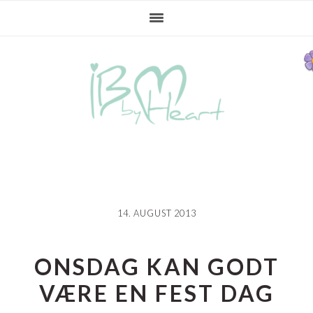
Gå
Skip
Gå
direkte
til
direkte
til
indhold
til
primær
primær
navigation
sidebar
14. AUGUST 2013
ONSDAG KAN GODT
VÆRE EN FEST DAG