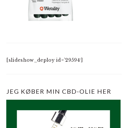
[slideshow_deploy id=’29594′]
JEG KØBER MIN CBD-OLIE HER