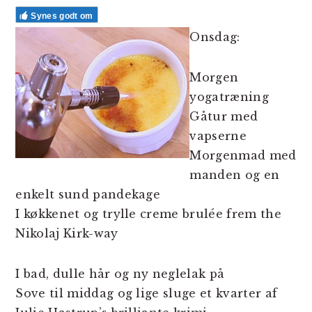
Synes godt om
Onsdag:
Morgen
yogatræning
Gåtur med
vapserne
Morgenmad med
manden og en
enkelt sund pandekage
I køkkenet og trylle creme brulée frem the
Nikolaj Kirk-way
I bad, dulle hår og ny neglelak på
Sove til middag og lige sluge et kvarter af