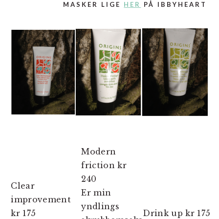
MASKER LIGE
HER
PÅ IBBYHEART
Modern
friction kr
240
Clear
Er min
improvement
yndlings
kr 175
Drink up kr 175