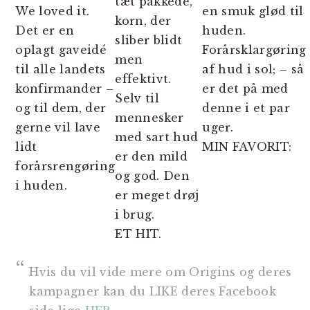
tæt pakkede,
We loved it.
en smuk glød til
korn, der
Det er en
huden.
sliber blidt
oplagt gaveidé
Forårsklargøring
men
til alle landets
af hud i sol; – så
effektivt.
konfirmander –
er det på med
Selv til
og til dem, der
denne i et par
mennesker
gerne vil lave
uger.
med sart hud
lidt
MIN FAVORIT:
er den mild
forårsrengøring
og god. Den
i huden.
er meget drøj
i brug.
ET HIT.
Hvis du vil vide mere om Origins og deres
kampagner kan du LIKE deres Facebook