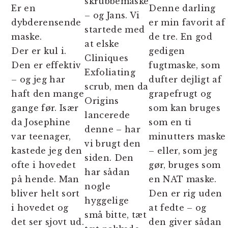
skrubbemaske
Er en
Denne darling
– og Jans. Vi
dybderensende
er min favorit af
startede med
maske.
de tre. En god
at elske
Der er kul i.
gedigen
Cliniques
Den er effektiv
fugtmaske, som
Exfoliating
– og jeg har
dufter dejligt af
scrub, men da
haft den mange
grapefrugt og
Origins
gange før. Især
som kan bruges
lancerede
da Josephine
som en ti
denne – har
var teenager,
minutters maske
vi brugt den
kastede jeg den
– eller, som jeg
siden. Den
ofte i hovedet
gør, bruges som
har sådan
på hende. Man
en NAT maske.
nogle
bliver helt sort
Den er rig uden
hyggelige
i hovedet og
at fedte – og
små bitte, tæt
det ser sjovt ud.
den giver sådan