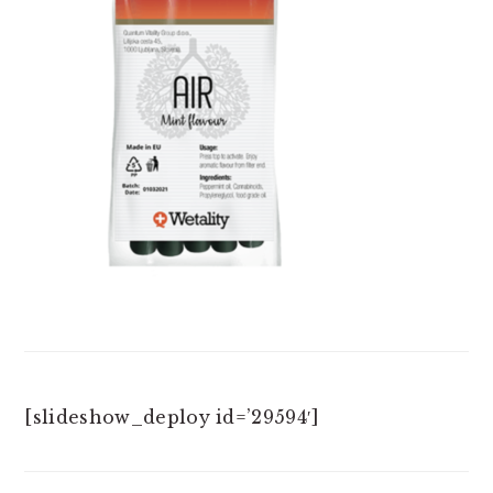
[slideshow_deploy id=’29594′]