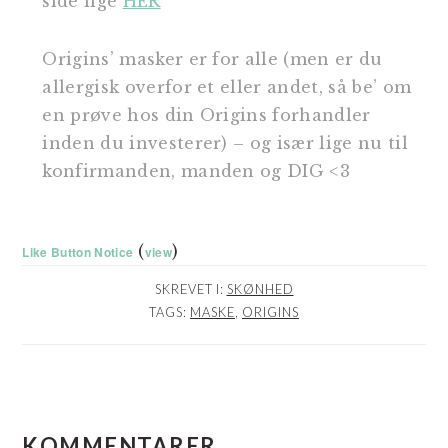
side
lige
HER
Origins’ masker er for alle (men er du
allergisk overfor et eller andet, så be’ om
en prøve hos din Origins forhandler
inden du investerer) – og især lige nu til
konfirmanden, manden og DIG <3
(
)
Like Button Notice
view
SKREVET I:
SKØNHED
TAGS:
MASKE
,
ORIGINS
LÆSERINTERAKTIONER
KOMMENTARER