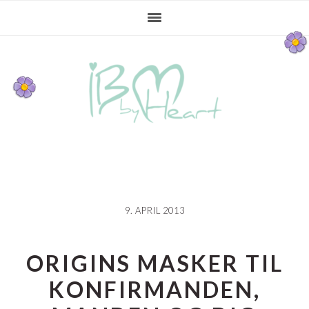
Gå
Skip
Gå
direkte
til
direkte
til
indhold
til
primær
primær
navigation
sidebar
9. APRIL 2013
ORIGINS MASKER TIL
KONFIRMANDEN,