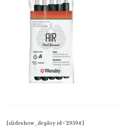
[slideshow_deploy id=’29594′]