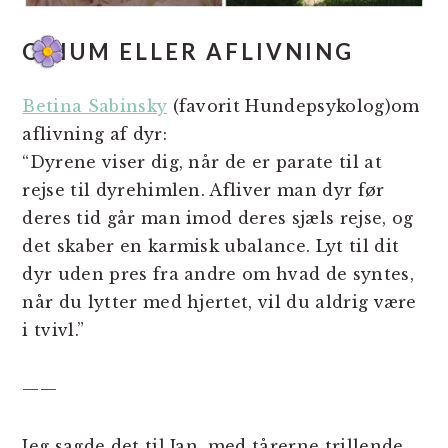
OTIUM ELLER AFLIVNING
Betina Sabinsky
(favorit Hundepsykolog)om
aflivning af dyr:
“Dyrene viser dig, når de er parate til at
rejse til dyrehimlen. Afliver man dyr før
deres tid går man imod deres sjæls rejse, og
det skaber en karmisk ubalance. Lyt til dit
dyr uden pres fra andre om hvad de syntes,
når du lytter med hjertet, vil du aldrig være
i tvivl.”
——
Jeg sagde det til Jan, med tårerne trillende