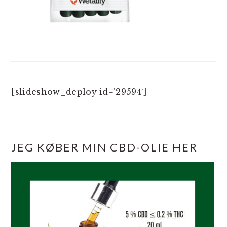
[slideshow_deploy id=’29594′]
JEG KØBER MIN CBD-OLIE HER