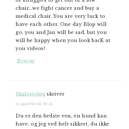
or struggles to get out of a low
chair…we fight cancer and buy a
medical chair. You are very luck to
have each other. One day Blop will
go, you and Jan will be sad, but you
will be happy when you look bacK at
you videos!
Besvar
Skalotteløg
skriver
14. juni 2015 kl. 20:54
Du er den bedste ven, en hund kan
have, og jeg ved helt sikkert, du ikke