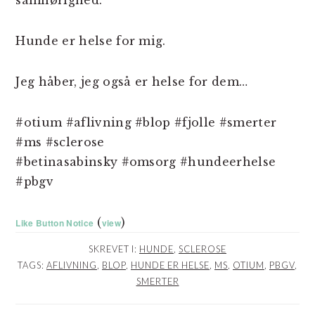
samhørighed.
Hunde er helse for mig.
Jeg håber, jeg også er helse for dem…
#otium #aflivning #blop #fjolle #smerter
#ms #sclerose
#betinasabinsky #omsorg #hundeerhelse
#pbgv
(
)
Like Button Notice
view
SKREVET I:
HUNDE
,
SCLEROSE
TAGS:
AFLIVNING
,
BLOP
,
HUNDE ER HELSE
,
MS
,
OTIUM
,
PBGV
,
SMERTER