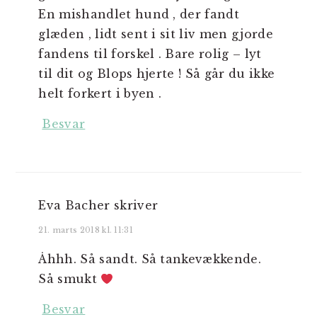
En mishandlet hund , der fandt
glæden , lidt sent i sit liv men gjorde
fandens til forskel . Bare rolig – lyt
til dit og Blops hjerte ! Så går du ikke
helt forkert i byen .
Besvar
Eva Bacher
skriver
21. marts 2018 kl. 11:31
Åhhh. Så sandt. Så tankevækkende.
Så smukt
Besvar