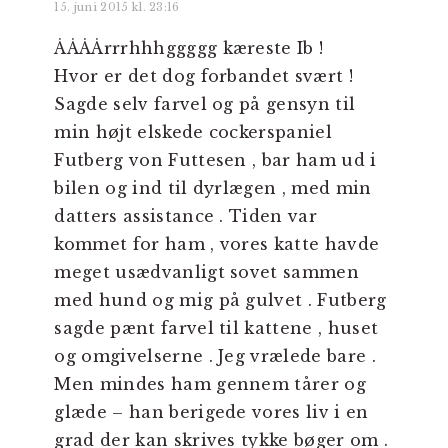
15. juni 2015 kl. 23:16
ÅÅÅÅrrrhhhggggg kæreste Ib !
Hvor er det dog forbandet svært !
Sagde selv farvel og på gensyn til
min højt elskede cockerspaniel
Futberg von Futtesen , bar ham ud i
bilen og ind til dyrlægen , med min
datters assistance . Tiden var
kommet for ham , vores katte havde
meget usædvanligt sovet sammen
med hund og mig på gulvet . Futberg
sagde pænt farvel til kattene , huset
og omgivelserne . Jeg vrælede bare .
Men mindes ham gennem tårer og
glæde – han berigede vores liv i en
grad der kan skrives tykke bøger om .