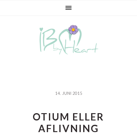
Gå
Skip
Gå
direkte
til
direkte
til
indhold
til
primær
primær
navigation
sidebar
14. JUNI 2015
OTIUM ELLER
AFLIVNING