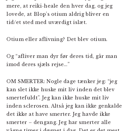
mere, at reiki-heale den hver dag, og jeg
lovede, at Blop’s otium aldrig bliver en
tid/et sted med uværdigt islæt.
Otium eller aflivning? Det blev otium.
Og “afliver man dyr før deres tid, går man
imod deres sjæls rejse…”
OM SMERTER: Nogle dage tænker jeg: “jeg
kan slet ikke huske mit liv inden det blev
smertefuldt”. Jeg kan ikke huske mit liv
inden sclerosen. Altså jeg kan ikke genkalde
det ikke at have smerter. Jeg havde ikke
smerter – dengang. Jeg har smerter alle
vågne timer i døgnet i dag. Det er det mest