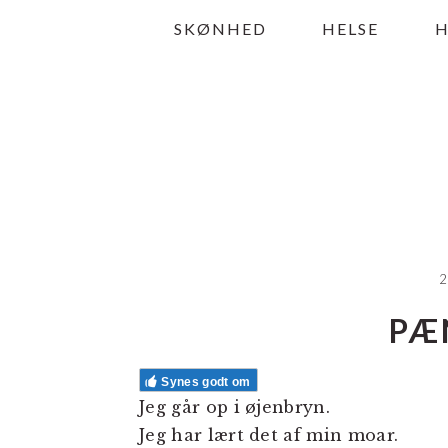
Gå
Skip
Gå
SKØNHED
HELSE
direkte
til
direkte
til
indhold
til
primær
primær
navigation
sidebar
2
PÆ
Synes godt om
Jeg går op i øjenbryn.
Jeg har lært det af min moar.