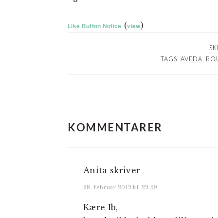
(
)
Like Button Notice
view
SK
TAGS:
AVEDA
,
RO
LÆSERINTERAKTIO
KOMMENTARER
Anita
skriver
28. februar 2012 kl. 22:59
Kære Ib,