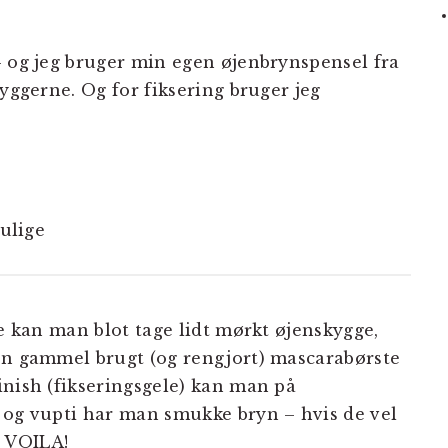
– og jeg bruger min egen øjenbrynspensel fra
skyggerne. Og for fiksering bruger jeg
mulige
ne kan man blot tage lidt mørkt øjenskygge,
en gammel brugt (og rengjort) mascarabørste
inish (fikseringsgele) kan man på
 og vupti har man smukke bryn – hvis de vel
 VOILA!