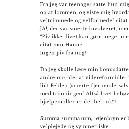
Fra jeg var teenager satte hun mig
op af lommen, og viste mig hvorda
veltrimmede og velformede” cita
JA!, der var smerte involveret, men 
“Piv ikke- livet kan gøre meget mer
citat mor Hanne.
Ingen piv fra mig!
Da jeg skulle lære min bonusdatter
andre moraler at videreformidle. “
lidt Felden (smerte-fjernende-sal
med trimningen” Altså livet behøv
hjælpemidler, er det helt ok!!!
Summa summarum,- øjenbryn er bare
velplejede og symmetriske.