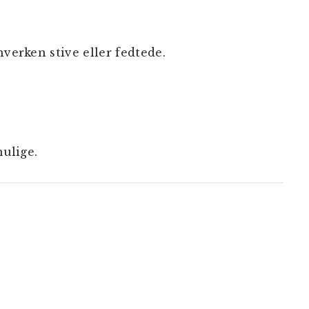
hverken stive eller fedtede.
mulige.