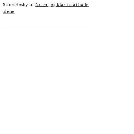
Stine Hesby
til
Nu er jeg klar til at bade
alene