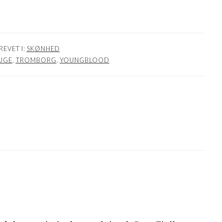
REVET I:
SKØNHED
UGE
,
TROMBORG
,
YOUNGBLOOD
NER