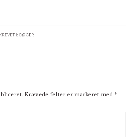
KREVET I:
BØGER
NER
bliceret.
Krævede felter er markeret med
*