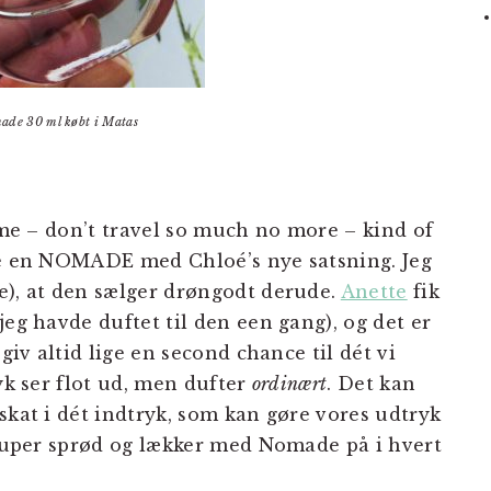
de 30 ml købt i Matas
home – don’t travel so much no more – kind of
ære en NOMADE med Chloé’s nye satsning. Jeg
e), at den sælger drøngodt derude.
Anette
fik
jeg havde duftet til den een gang), og det er
 giv altid lige en second chance til dét vi
ryk ser flot ud, men dufter
ordinært
. Det kan
skat i dét indtryk, som kan gøre vores udtryk
g super sprød og lækker med Nomade på i hvert