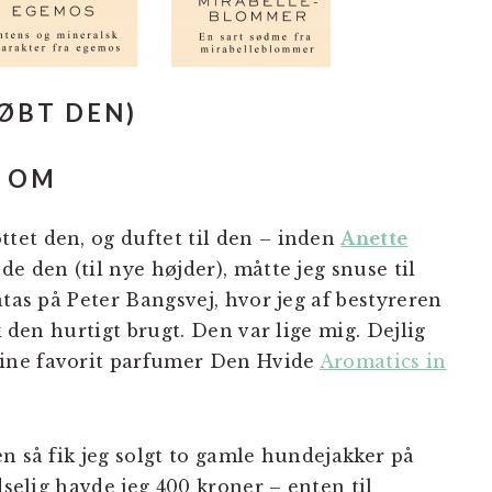
ØBT DEN)
R OM
ttet den, og duftet til den – inden
Anette
e den (til nye højder), måtte jeg snuse til
atas på Peter Bangsvej, hvor jeg af bestyreren
k den hurtigt brugt. Den var lige mig. Dejlig
ine favorit parfumer Den Hvide
Aromatics in
n så fik jeg solgt to gamle hundejakker på
dselig havde jeg 400 kroner – enten til