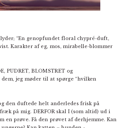
lyder; “En genopfundet floral chypré-duft,
wist. Karakter af eg, mos, mirabelle-blommer
ENDE, PUDRET, BLOMSTRET og
em, jeg møder til at spørge “hvilken
g den duftede helt anderledes frisk på
fræk på mig. DERFOR skal I (som altid) ud i
om en prøve. Få den prøvet af derhjemme. Kan
 ungerne? Kan katten – hunden -