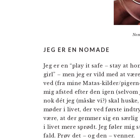
Noma
JEG ER EN NOMADE
Jeg er en “play it safe – stay at 
girl” – men jeg er vild med at v
ved (fra mine Matas-kilder/pigern
mig afsted efter den igen (selvom 
nok dét jeg (måske vi?) skal huske,
møder i livet, der ved første indt
være, at der gemmer sig en særlig 
i livet mere sprødt. Jeg føler mi
fald. Prøv det – og den – venner.