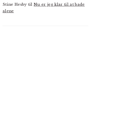
Stine Hesby
til
Nu er jeg klar til at bade
alene