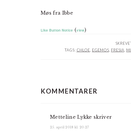
Møs fra Ibbe
(
)
Like Button Notice
view
SKREVET
TAGS:
CHLOE
,
EGEMOS
,
FRESIA
,
M
LÆSERINTERAKTIO
KOMMENTARER
Metteline Lykke
skriver
25. april 2018 kl. 20:27