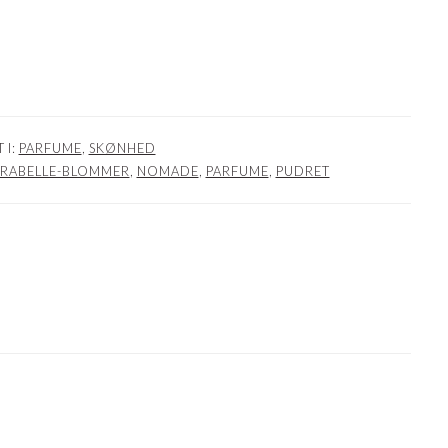
 I:
PARFUME
,
SKØNHED
IRABELLE-BLOMMER
,
NOMADE
,
PARFUME
,
PUDRET
NER