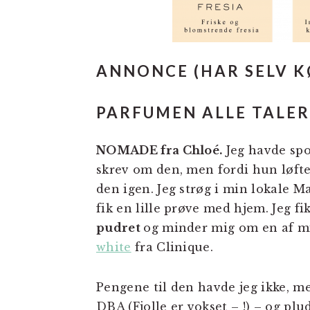
ANNONCE (HAR SELV K
PARFUMEN ALLE TALE
NOMADE fra Chloé.
Jeg havde spo
skrev om den, men fordi hun løfted
den igen. Jeg strøg i min lokale M
fik en lille prøve med hjem. Jeg fi
pudret
og minder mig om en af m
white
fra Clinique.
Pengene til den havde jeg ikke, me
DBA (Fjolle er vokset – !) – og plu