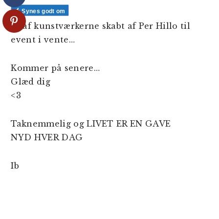
Synes godt om
Et af kunstværkerne skabt af Per Hillo til
event i vente…
Kommer på senere…
Glæd dig
<3
Taknemmelig og LIVET ER EN GAVE
NYD HVER DAG
Ib