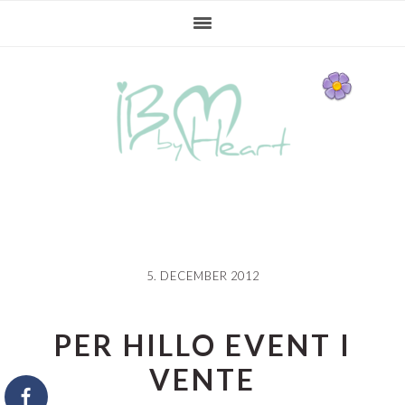
Gå
Skip
Gå
direkte
til
direkte
til
indhold
til
primær
primær
navigation
sidebar
5. DECEMBER 2012
PER HILLO EVENT I
VENTE