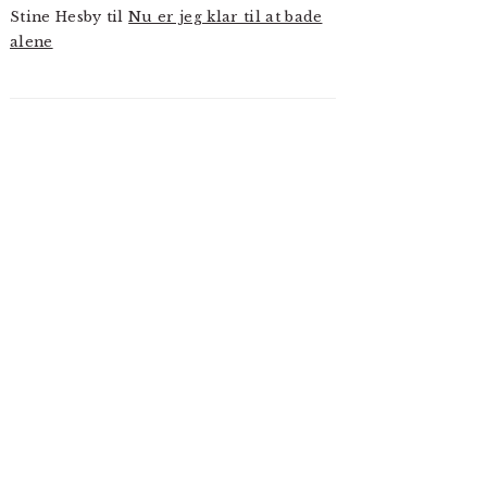
Stine Hesby
til
Nu er jeg klar til at bade
alene