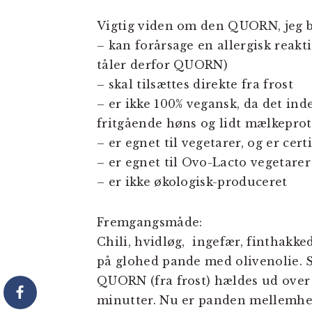
Vigtig viden om den QUORN, jeg b
– kan forårsage en allergisk reakt
tåler derfor QUORN)
– skal tilsættes direkte fra frost
– er ikke 100% vegansk, da det ind
fritgående høns og lidt mælkepro
– er egnet til vegetarer, og er cer
– er egnet til Ovo-Lacto vegetare
– er ikke økologisk-produceret
Fremgangsmåde:
Chili, hvidløg, ingefær, finthakke
på glohed pande med olivenolie. S
QUORN (fra frost) hældes ud over 
minutter. Nu er panden mellemhed,