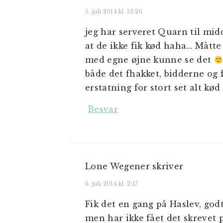
5. juli 2014 kl. 13:26
jeg har serveret Quarn til mi
at de ikke fik kød haha… Måtte
med egne øjne kunne se det
både det fhakket, bidderne og 
erstatning for stort set alt kø
Besvar
Lone Wegener
skriver
6. juli 2014 kl. 2:17
Fik det en gang på Haslev, godt
men har ikke fået det skrevet