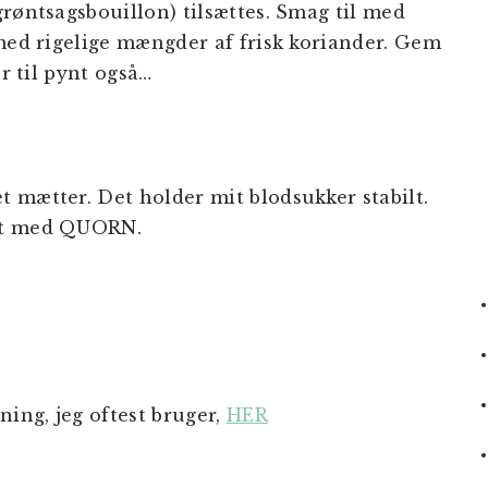
røntsagsbouillon) tilsættes. Smag til med
 med rigelige mængder af frisk koriander. Gem
er til pynt også…
 mætter. Det holder mit blodsukker stabilt.
odt med QUORN.
?
ing, jeg oftest bruger,
HER