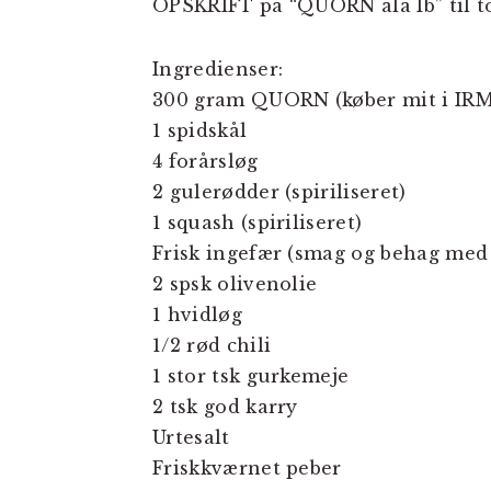
OPSKRIFT på “QUORN ala Ib” til t
Ingredienser:
300 gram QUORN (køber mit i IRMA 
1 spidskål
4 forårsløg
2 gulerødder (spiriliseret)
1 squash (spiriliseret)
Frisk ingefær (smag og behag me
2 spsk olivenolie
1 hvidløg
1/2 rød chili
1 stor tsk gurkemeje
2 tsk god karry
Urtesalt
Friskkværnet peber