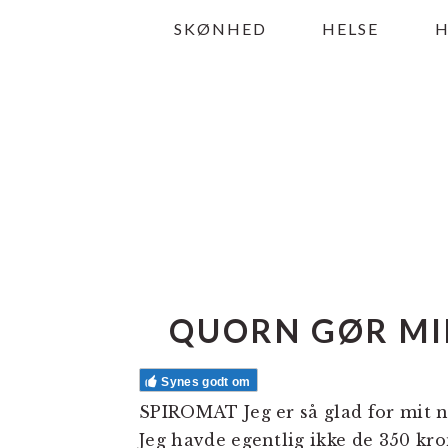
Gå
Skip
Gå
SKØNHED
HELSE
direkte
til
direkte
til
indhold
til
primær
primær
navigation
sidebar
QUORN GØR MIN
Synes godt om
SPIROMAT Jeg er så glad for mit n
Jeg havde egentlig ikke de 350 kro