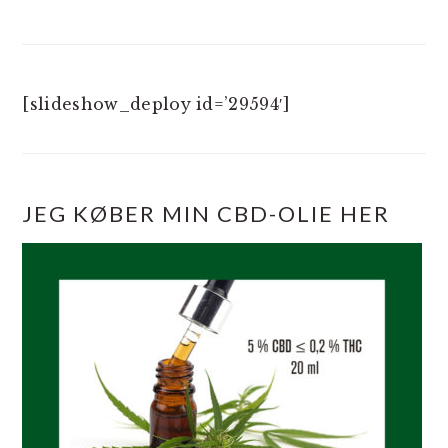
[slideshow_deploy id=’29594′]
JEG KØBER MIN CBD-OLIE HER