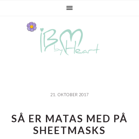
Gå
Skip
Gå
direkte
til
direkte
til
indhold
til
primær
primær
navigation
sidebar
21. OKTOBER 2017
SÅ ER MATAS MED PÅ
SHEETMASKS