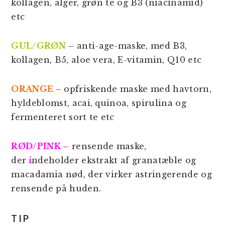
kollagen, alger, grøn te og B3 (niacinamid)
etc
GUL/GRØN
– anti-age-maske, med B3,
kollagen, B5, aloe vera, E-vitamin, Q10 etc
ORANGE
– opfriskende maske med havtorn,
hyldeblomst, acai, quinoa, spirulina og
fermenteret sort te etc
RØD/PINK –
rensende maske,
der
i
ndeholder ekstrakt af granatæble og
macadamia nød, der virker astringerende og
rensende på huden.
TIP