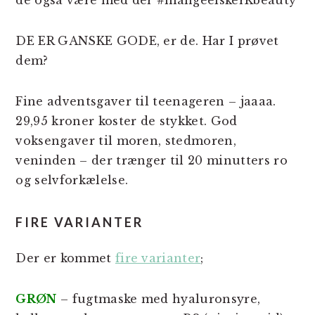
de også være med der #mangeelskerKbeauty
DE ER GANSKE GODE, er de. Har I prøvet
dem?
Fine adventsgaver til teenageren – jaaaa.
29,95 kroner koster de stykket. God
voksengaver til moren, stedmoren,
veninden – der trænger til 20 minutters ro
og selvforkælelse.
FIRE VARIANTER
Der er kommet
fire varianter
;
GRØN
– fugtmaske med hyaluronsyre,