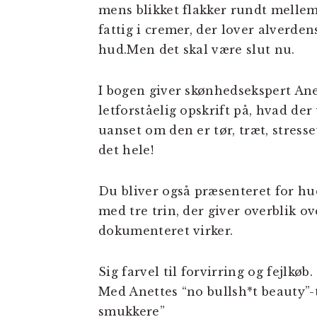
mens blikket flakker rundt mellem
fattig i cremer, der lover alverde
hud.Men det skal være slut nu.
I bogen giver skønhedsekspert Ane
letforståelig opskrift på, hvad der
uanset om den er tør, træt, stresse
det hele!
Du bliver også præsenteret for h
med tre trin, der giver overblik o
dokumenteret virker.
Sig farvel til forvirring og fejlkøb.
Med Anettes “no bullsh*t beauty”-
smukkere”