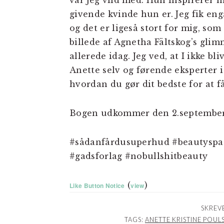
var jeg vild med. Hun inspirerer
givende kvinde hun er. Jeg fik enga
og det er ligeså stort for mig, som 
billede af Agnetha Fältskog’s gli
allerede idag. Jeg ved, at I ikke bl
Anette selv og førende eksperter 
hvordan du gør dit bedste for at f
Bogen udkommer den 2.september 2
#sådanfårdusuperhud #beautyspac
#gadsforlag #nobullshitbeauty
(
)
Like Button Notice
view
SKREVE
TAGS:
ANETTE KRISTINE POUL