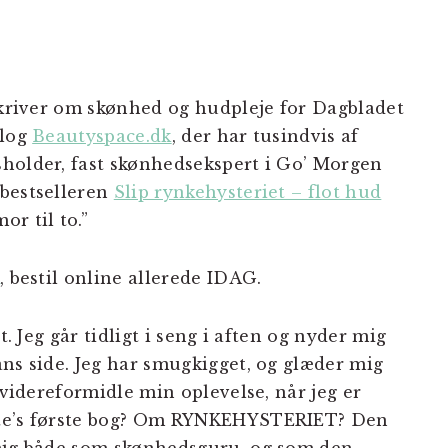
 skriver om skønhed og hudpleje for Dagbladet
blog
Beautyspace.dk
, der har tusindvis af
holder, fast skønhedsekspert i Go’ Morgen
 bestselleren
Slip rynkehysteriet – flot hud
or til to.”
, bestil online allerede IDAG.
t. Jeg går tidligt i seng i aften og nyder mig
ans side. Jeg har smugkigget, og glæder mig
 videreformidle min oplevelse, når jeg er
tte’s første bog? Om RYNKEHYSTERIET? Den