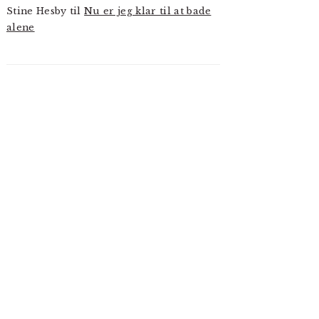
Stine Hesby
til
Nu er jeg klar til at bade
alene