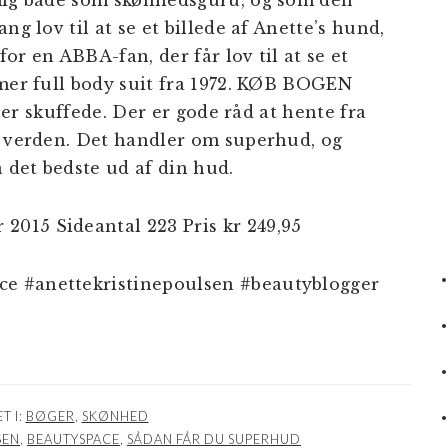
 mig både som skønhedsguru, og som den
ng lov til at se et billede af Anette’s hund,
for en ABBA-fan, der får lov til at se et
mmer full body suit fra 1972. KØB BOGEN
iver skuffede. Der er gode råd at hente fra
i verden. Det handler om superhud, og
å det bedste ud af din hud.
015 Sideantal 223 Pris kr 249,95
e #anettekristinepoulsen #beautyblogger
T I:
BØGER
,
SKØNHED
SEN
,
BEAUTYSPACE
,
SÅDAN FÅR DU SUPERHUD