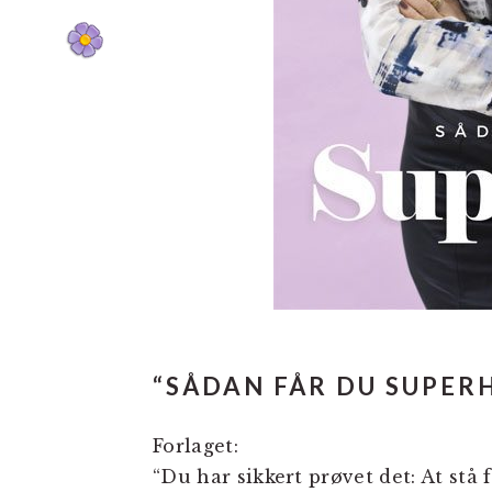
“SÅDAN FÅR DU SUPER
Forlaget:
“Du har sikkert prøvet det: At stå